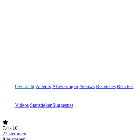
Overzicht
Acteurs
Afleveringen
Nieuws
Recensies
Reacties
Videos
Statistieken
Suggesties
7.4
/ 10
22 stemmen
8
seizoenen