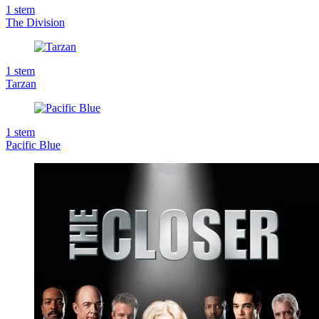
1
stem
The Division
1
stem
Tarzan
1
stem
Pacific Blue