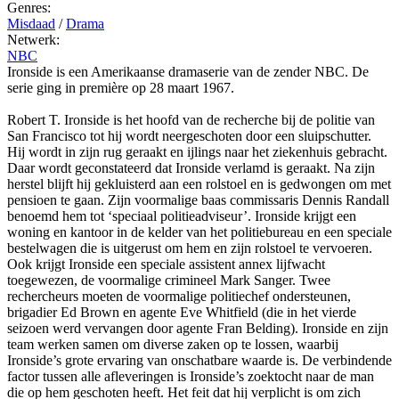
Genres:
Misdaad
/
Drama
Netwerk:
NBC
Ironside is een Amerikaanse dramaserie van de zender NBC. De
serie ging in première op 28 maart 1967.
Robert T. Ironside is het hoofd van de recherche bij de politie van
San Francisco tot hij wordt neergeschoten door een sluipschutter.
Hij wordt in zijn rug geraakt en ijlings naar het ziekenhuis gebracht.
Daar wordt geconstateerd dat Ironside verlamd is geraakt. Na zijn
herstel blijft hij gekluisterd aan een rolstoel en is gedwongen om met
pensioen te gaan. Zijn voormalige baas commissaris Dennis Randall
benoemd hem tot ‘speciaal politieadviseur’. Ironside krijgt een
woning en kantoor in de kelder van het politiebureau en een speciale
bestelwagen die is uitgerust om hem en zijn rolstoel te vervoeren.
Ook krijgt Ironside een speciale assistent annex lijfwacht
toegewezen, de voormalige crimineel Mark Sanger. Twee
rechercheurs moeten de voormalige politiechef ondersteunen,
brigadier Ed Brown en agente Eve Whitfield (die in het vierde
seizoen werd vervangen door agente Fran Belding). Ironside en zijn
team werken samen om diverse zaken op te lossen, waarbij
Ironside’s grote ervaring van onschatbare waarde is. De verbindende
factor tussen alle afleveringen is Ironside’s zoektocht naar de man
die op hem geschoten heeft. Het feit dat hij verplicht is om zich