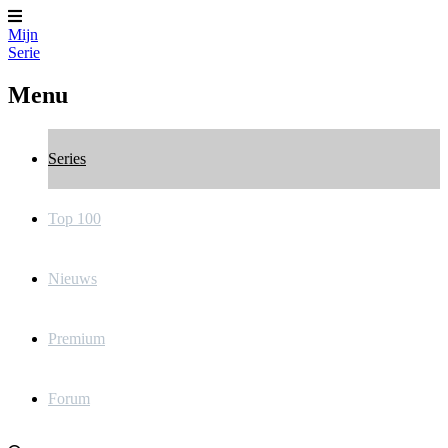
Mijn
Serie
Menu
Series
Top 100
Nieuws
Premium
Forum