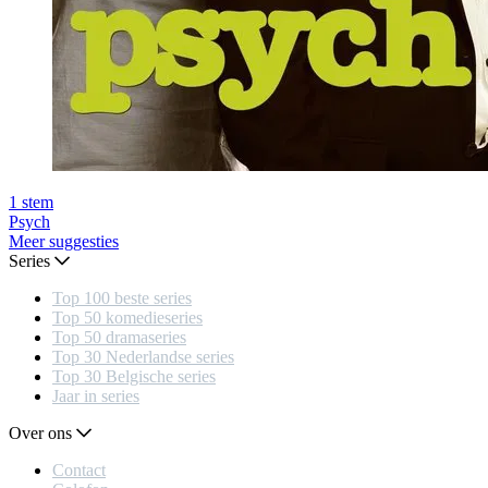
1
stem
Psych
Meer suggesties
Series
Top 100 beste series
Top 50 komedieseries
Top 50 dramaseries
Top 30 Nederlandse series
Top 30 Belgische series
Jaar in series
Over ons
Contact