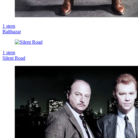
1
stem
Balthazar
1
stem
Silent Road