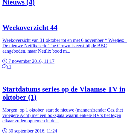
Nieuws (4)
Weekoverzicht 44
Weekoverzicht van 31 oktober tot en met 6 november * Weetjes: -
De nieuwe Netflix serie The Crown is eerst bij de BBC
aangeboden, maar Netflix bood m...
7 november 2016, 11:17
1
Startdatums series op de Vlaamse TV in
oktober (1)
Morgen, op 1 oktober, start de nieuwe (mannen)zender Caz (het
vroegere Acht) met een boksgala waarin enkele BV’s het tegen
elkaar zullen opnemen in de...
30 september 2016, 11:24