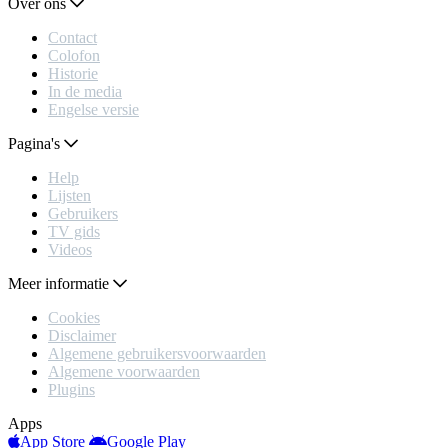
Over ons
Contact
Colofon
Historie
In de media
Engelse versie
Pagina's
Help
Lijsten
Gebruikers
TV gids
Videos
Meer informatie
Cookies
Disclaimer
Algemene gebruikersvoorwaarden
Algemene voorwaarden
Plugins
Apps
App Store
Google Play