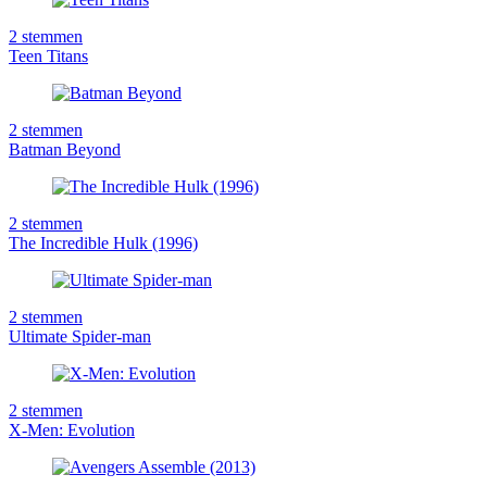
2
stemmen
Teen Titans
2
stemmen
Batman Beyond
2
stemmen
The Incredible Hulk (1996)
2
stemmen
Ultimate Spider-man
2
stemmen
X-Men: Evolution