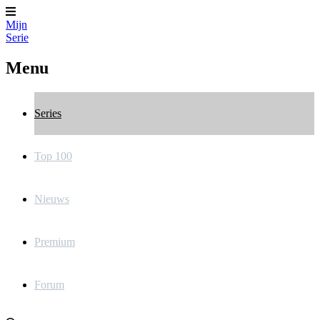
Mijn
Serie
Menu
Series
Top 100
Nieuws
Premium
Forum