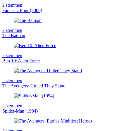
2
stemmen
Fantastic Four (2006)
2
stemmen
The Batman
2
stemmen
Ben 10: Alien Force
2
stemmen
The Avengers: United They Stand
2
stemmen
Spider-Man (1994)
2
stemmen