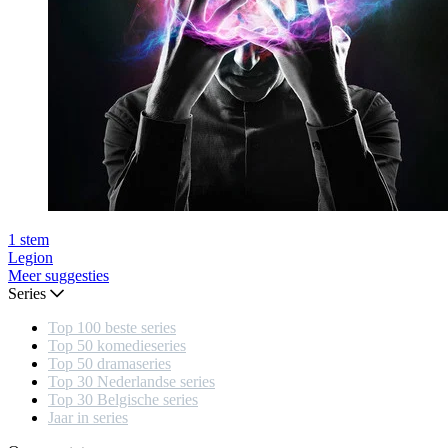
1
stem
Legion
Meer suggesties
Series
Top 100 beste series
Top 50 komedieseries
Top 50 dramaseries
Top 30 Nederlandse series
Top 30 Belgische series
Jaar in series