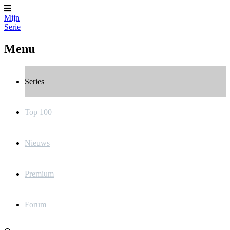
Mijn
Serie
Menu
Series
Top 100
Nieuws
Premium
Forum