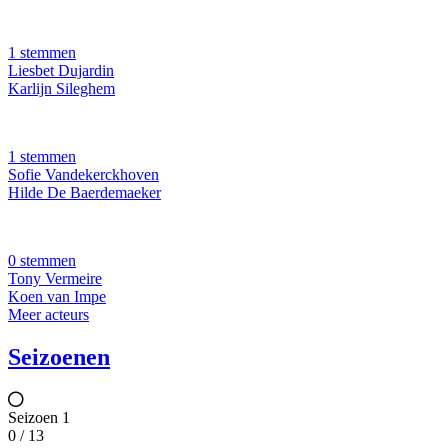
1 stemmen
Liesbet Dujardin
Karlijn Sileghem
1 stemmen
Sofie Vandekerckhoven
Hilde De Baerdemaeker
0 stemmen
Tony Vermeire
Koen van Impe
Meer acteurs
Seizoenen
Seizoen 1
0 / 13