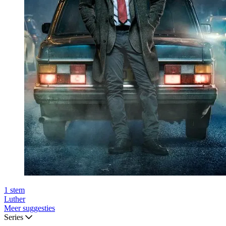
1
stem
Luther
Meer suggesties
Series