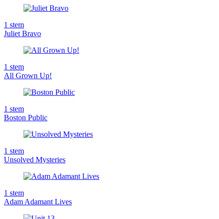
1
stem
Juliet Bravo
1
stem
All Grown Up!
1
stem
Boston Public
1
stem
Unsolved Mysteries
1
stem
Adam Adamant Lives