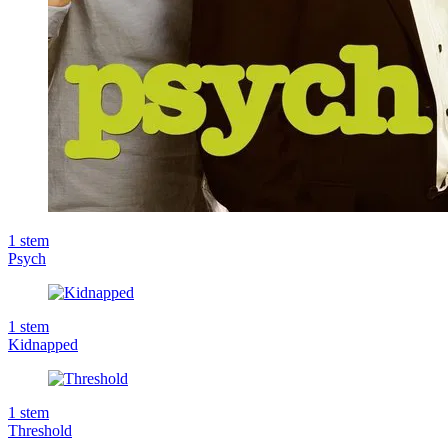
1
stem
Psych
1
stem
Kidnapped
1
stem
Threshold