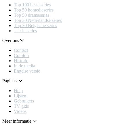
Top 100 beste series
Top 50 komedieseries
Top 50 dramaseries
Top 30 Nederlandse series
Top 30 Belgische series
Jaar in series
Over ons
Contact
Colofon
Historie
In de media
Engelse versie
Pagina's
Help
Lijsten
Gebruikers
TV gids
Videos
Meer informatie