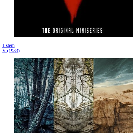
1
stem
V (1983)