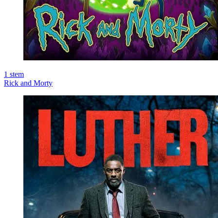
1
stem
Rick and Morty