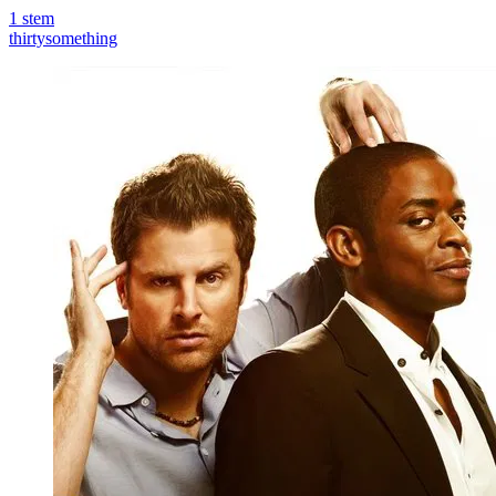
1
stem
thirtysomething