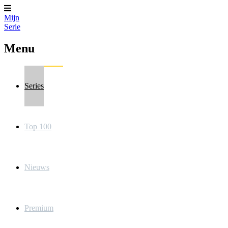
Mijn
Serie
Menu
Series
Top 100
Nieuws
Premium