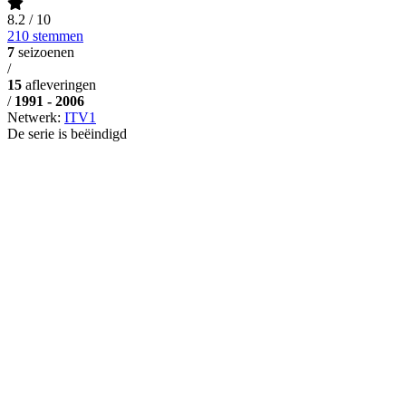
8.2
/ 10
210 stemmen
7
seizoenen
/
15
afleveringen
/
1991 - 2006
Netwerk:
ITV1
De serie is beëindigd