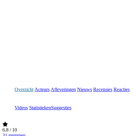
Overzicht
Acteurs
Afleveringen
Nieuws
Recensies
Reacties
Videos
Statistieken
Suggesties
6.8
/ 10
31 stemmen