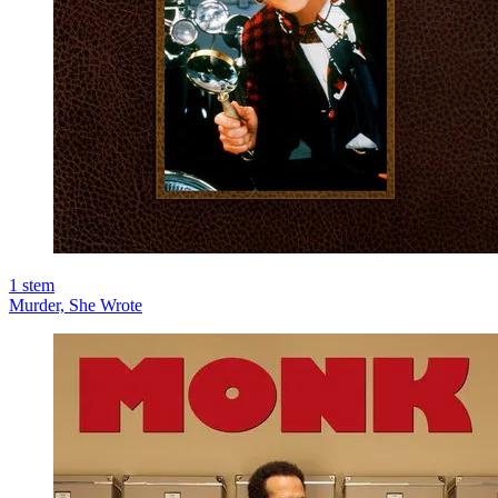
1
stem
Murder, She Wrote