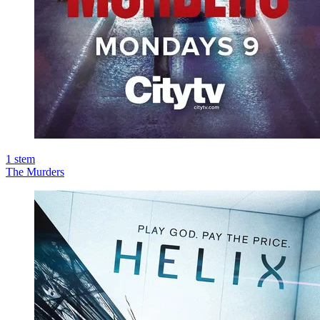
1
stem
The Murders