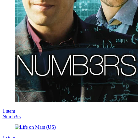
1
stem
Numb3rs
1
stem