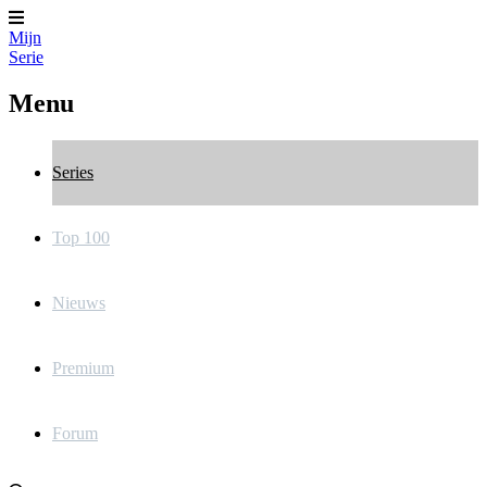
Mijn
Serie
Menu
Series
Top 100
Nieuws
Premium
Forum