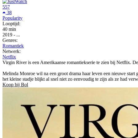
557
38
Popularity
Looptijd:
40 min
2019
-
...
Genres:
Romantiek
Netwerk:
Netflix
Virgin River is een Amerikaanse romantiekserie te zien bij Netflix. D
Melinda Monroe wil na een groot drama haar leven een nieuwe start ge
het kleine stadje blijkt al snel niet zo eenvoudig te zijn als ze had v
Koop bij Bol