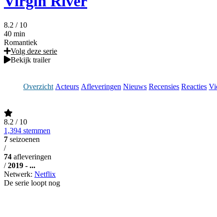
Virgin River
8.2
/ 10
40 min
Romantiek
Volg deze serie
Bekijk trailer
Overzicht
Acteurs
Afleveringen
Nieuws
Recensies
Reacties
Vi
8.2
/ 10
1,394 stemmen
7
seizoenen
/
74
afleveringen
/
2019 - ...
Netwerk:
Netflix
De serie loopt nog