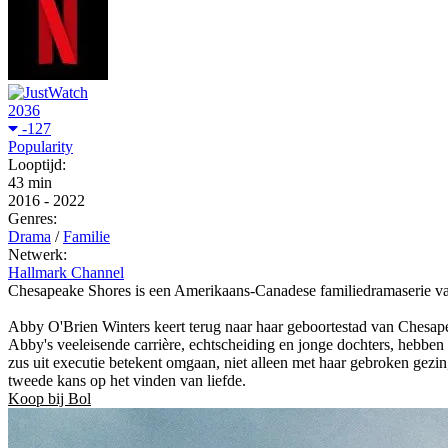
2036
-127
Popularity
Looptijd:
43 min
2016
-
2022
Genres:
Drama
/
Familie
Netwerk:
Hallmark Channel
Chesapeake Shores is een Amerikaans-Canadese familiedramaserie va
Abby O'Brien Winters keert terug naar haar geboortestad van Chesapea
Abby's veeleisende carrière, echtscheiding en jonge dochters, hebben
zus uit executie betekent omgaan, niet alleen met haar gebroken gezin
tweede kans op het vinden van liefde.
Koop bij Bol