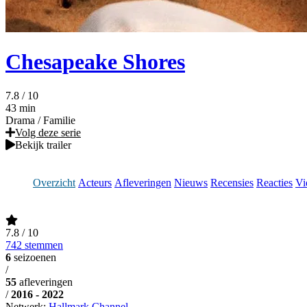
Chesapeake Shores
7.8
/ 10
43 min
Drama
/
Familie
Volg deze serie
Bekijk trailer
Overzicht
Acteurs
Afleveringen
Nieuws
Recensies
Reacties
Vi
7.8
/ 10
742 stemmen
6
seizoenen
/
55
afleveringen
/
2016 - 2022
Netwerk:
Hallmark Channel