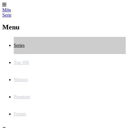
Mijn
Serie
Menu
Series
Top 100
Nieuws
Premium
Forum