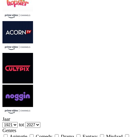
Jaar
tot
Genres
Animatie
Comedy
Drama
Fantasy
Misdaad