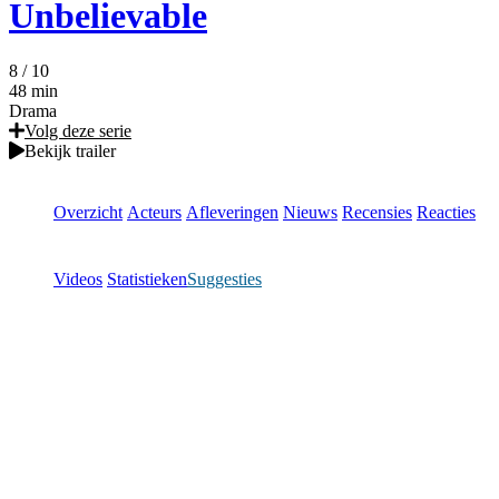
Unbelievable
8
/ 10
48 min
Drama
Volg deze serie
Bekijk trailer
Overzicht
Acteurs
Afleveringen
Nieuws
Recensies
Reacties
Videos
Statistieken
Suggesties