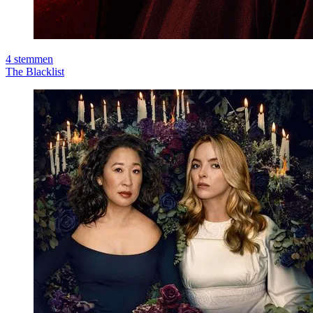
4
stemmen
The Blacklist