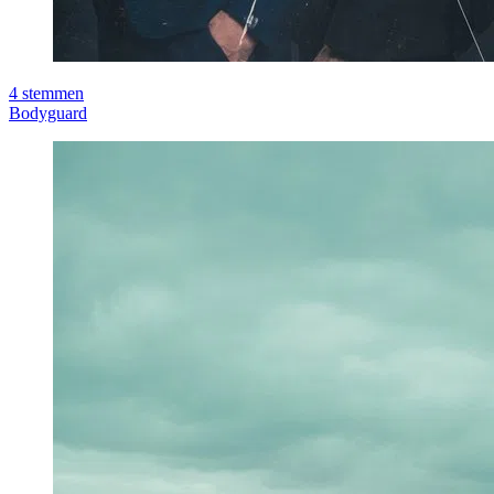
4
stemmen
Bodyguard