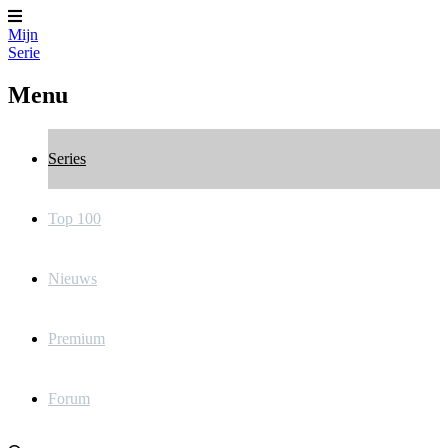
Mijn
Serie
Menu
Series
Top 100
Nieuws
Premium
Forum