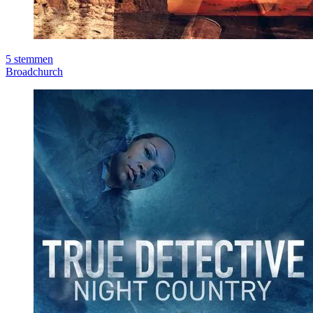
5
stemmen
Broadchurch