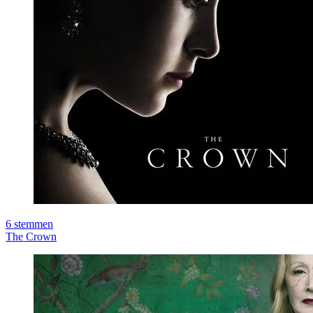
6
stemmen
The Crown