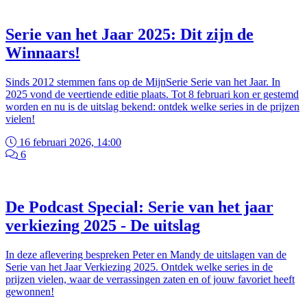
Serie van het Jaar 2025: Dit zijn de
Winnaars!
Sinds 2012 stemmen fans op de MijnSerie Serie van het Jaar. In
2025 vond de veertiende editie plaats. Tot 8 februari kon er gestemd
worden en nu is de uitslag bekend: ontdek welke series in de prijzen
vielen!
16 februari 2026, 14:00
6
De Podcast Special: Serie van het jaar
verkiezing 2025 - De uitslag
In deze aflevering bespreken Peter en Mandy de uitslagen van de
Serie van het Jaar Verkiezing 2025. Ontdek welke series in de
prijzen vielen, waar de verrassingen zaten en of jouw favoriet heeft
gewonnen!