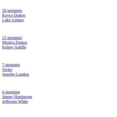
50 stemmen
Kayce Dutton
Luke Grimes
23 stemmen
Monica Dutton
Kelsey Asbille
7 stemmen
Teeter
Jennifer Landon
6 stemmen
Jimmy Hurdstrom
Jefferson White