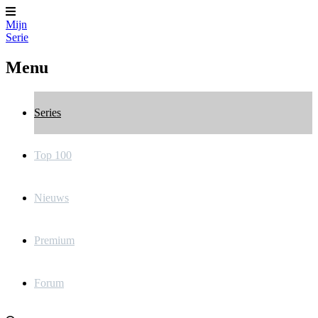
Mijn
Serie
Menu
Series
Top 100
Nieuws
Premium
Forum