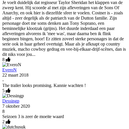
Je voelt duidelijk dat regisseur Taylor Sheridan het klappen van de
zweep kent. Hij scoorde al met zijn afleveringen van de Sons Of
Anarchy, en ook hier is diezelfde sfeer te voelen. Costner is - zoals
altijd - zeer degelijk als de patriarch van de Dutton familie. Zijn
personage doet me soms denken aan Tony Soprano, een
beminnelijke klootzak (grijns). Het duurde inderdaad een paar
afleveringen alvorens ik 'mee was', maar daarna ben ik flink
beginnen bingen, hoor! Er zitten zoveel sterke personages in dat de
serie ook in haar geheel overtuigt. Maar als je afknapt op country
muziek, macho cowboy gedrag en vee-bij-elkaar-drijf-scènes, dan is
dit niks voor jou...
8
EveroN
22 maart 2018
-
The trailer looks promising. Kannie wachten !
5
Dessingp
7 oktober 2020
8
Seizoen 3 is zeer de moeite waard
2