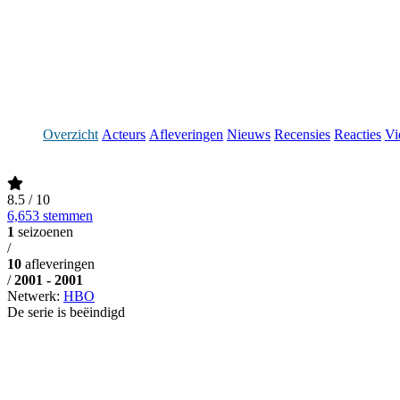
Overzicht
Acteurs
Afleveringen
Nieuws
Recensies
Reacties
Vi
8.5
/ 10
6,653 stemmen
1
seizoenen
/
10
afleveringen
/
2001 - 2001
Netwerk:
HBO
De serie is beëindigd