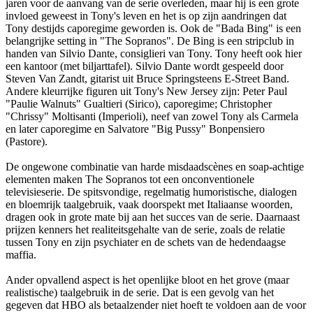
jaren voor de aanvang van de serie overleden, maar hij is een grote
invloed geweest in Tony's leven en het is op zijn aandringen dat
Tony destijds caporegime geworden is. Ook de "Bada Bing" is een
belangrijke setting in "The Sopranos". De Bing is een stripclub in
handen van Silvio Dante, consiglieri van Tony. Tony heeft ook hier
een kantoor (met biljarttafel). Silvio Dante wordt gespeeld door
Steven Van Zandt, gitarist uit Bruce Springsteens E-Street Band.
Andere kleurrijke figuren uit Tony's New Jersey zijn: Peter Paul
"Paulie Walnuts" Gualtieri (Sirico), caporegime; Christopher
"Chrissy" Moltisanti (Imperioli), neef van zowel Tony als Carmela
en later caporegime en Salvatore "Big Pussy" Bonpensiero
(Pastore).
De ongewone combinatie van harde misdaadscènes en soap-achtige
elementen maken The Sopranos tot een onconventionele
televisieserie. De spitsvondige, regelmatig humoristische, dialogen
en bloemrijk taalgebruik, vaak doorspekt met Italiaanse woorden,
dragen ook in grote mate bij aan het succes van de serie. Daarnaast
prijzen kenners het realiteitsgehalte van de serie, zoals de relatie
tussen Tony en zijn psychiater en de schets van de hedendaagse
maffia.
Ander opvallend aspect is het openlijke bloot en het grove (maar
realistische) taalgebruik in de serie. Dat is een gevolg van het
gegeven dat HBO als betaalzender niet hoeft te voldoen aan de voor