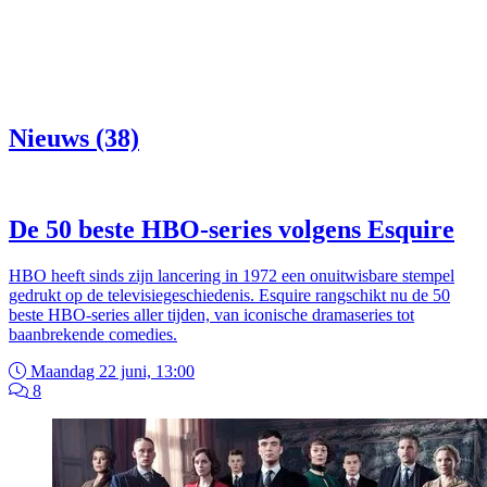
Nieuws (38)
De 50 beste HBO-series volgens Esquire
HBO heeft sinds zijn lancering in 1972 een onuitwisbare stempel
gedrukt op de televisiegeschiedenis. Esquire rangschikt nu de 50
beste HBO-series aller tijden, van iconische dramaseries tot
baanbrekende comedies.
Maandag 22 juni, 13:00
8