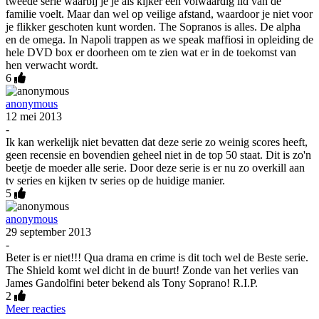
tweede serie waarbij je je als kijker een volwaardig lid van de
familie voelt. Maar dan wel op veilige afstand, waardoor je niet voor
je flikker geschoten kunt worden. The Sopranos is alles. De alpha
en de omega. In Napoli trappen as we speak maffiosi in opleiding de
hele DVD box er doorheen om te zien wat er in de toekomst van
hen verwacht wordt.
6
anonymous
12 mei 2013
-
Ik kan werkelijk niet bevatten dat deze serie zo weinig scores heeft,
geen recensie en bovendien geheel niet in de top 50 staat. Dit is zo'n
beetje de moeder alle serie. Door deze serie is er nu zo overkill aan
tv series en kijken tv series op de huidige manier.
5
anonymous
29 september 2013
-
Beter is er niet!!! Qua drama en crime is dit toch wel de Beste serie.
The Shield komt wel dicht in de buurt! Zonde van het verlies van
James Gandolfini beter bekend als Tony Soprano! R.I.P.
2
Meer reacties