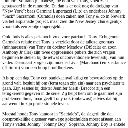
"Junior" Soprano (Chianese), de oom van Tony, voelt zich
gepasseerd in de rangorde. En dan is er ook nog de dreiging van
"New York": baas Carmine Lupertazzi (Lip) en onderbaas Johnny
"Sack" Sacramoni (Curatola) doen zaken met Tony & co in Newark
via het Esplanade-project, maar zien die New Jersey-clan eigenlijk
vooral als een zootje ongeregeld...
Ook thuis is alles peis noch vree voor patriarch Tony. Echtgenote
Carmela's relatie met Tony is verziekt door de talloze goomars
(minnaressen) van Tony en dochter Meadow (DiScala) en zoon
Anthony Jr (Iler) zijn twee opgroeiende pubers die zich vragen
beginnen te stellen bij de ietwat onconventionele levensstijl van hun
vader. Daarnaast zorgen zijn moeder Livia (Marchand) en zus Janice
(Turturro) voor een hoop hoofdbrekens.
Als op een dag Tony een paniekaanval krijgt en bewusteloos op de
grond valt, besluit hij om (ferm tegen zijn zin) naar een psychiater te
gaan. Zijn sessies bij dokter Jennifer Melfi (Bracco) zijn een
terugkerend gegeven in de serie. Zij helpt hem om te gaan met zijn
problemen thuis, maar geeft Tony ook (onbewust) advies dat hij
aanwendt in zijn professionele leven.
Meestal houdt Tony kantoor in "Satriale's", de slagerij die de
oorspronkelijke eigenaar vanwege gokschulden moest afstaan aan
Tony's vader, Johnny "Johnny Boy" Soprano. Johnny Boy is enkele