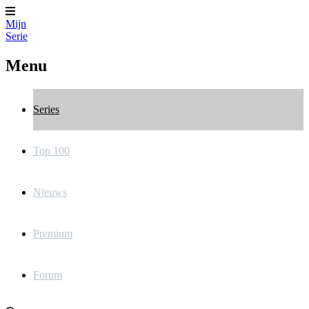
Mijn
Serie
Menu
Series
Top 100
Nieuws
Premium
Forum