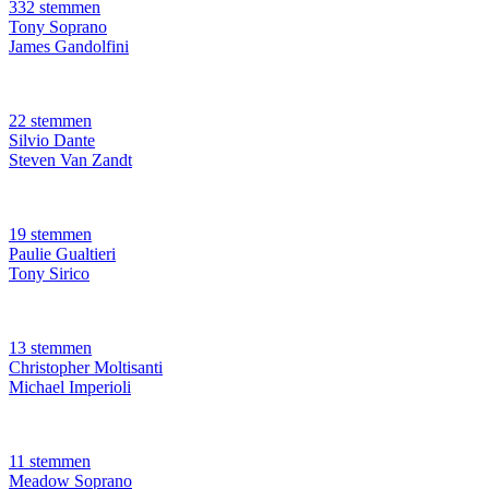
332 stemmen
Tony Soprano
James Gandolfini
22 stemmen
Silvio Dante
Steven Van Zandt
19 stemmen
Paulie Gualtieri
Tony Sirico
13 stemmen
Christopher Moltisanti
Michael Imperioli
11 stemmen
Meadow Soprano