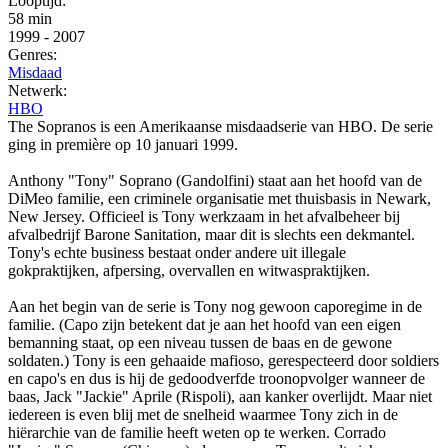
Looptijd:
58 min
1999
-
2007
Genres:
Misdaad
Netwerk:
HBO
The Sopranos is een Amerikaanse misdaadserie van HBO. De serie
ging in première op 10 januari 1999.
Anthony "Tony" Soprano (Gandolfini) staat aan het hoofd van de
DiMeo familie, een criminele organisatie met thuisbasis in Newark,
New Jersey. Officieel is Tony werkzaam in het afvalbeheer bij
afvalbedrijf Barone Sanitation, maar dit is slechts een dekmantel.
Tony's echte business bestaat onder andere uit illegale
gokpraktijken, afpersing, overvallen en witwaspraktijken.
Aan het begin van de serie is Tony nog gewoon caporegime in de
familie. (Capo zijn betekent dat je aan het hoofd van een eigen
bemanning staat, op een niveau tussen de baas en de gewone
soldaten.) Tony is een gehaaide mafioso, gerespecteerd door soldiers
en capo's en dus is hij de gedoodverfde troonopvolger wanneer de
baas, Jack "Jackie" Aprile (Rispoli), aan kanker overlijdt. Maar niet
iedereen is even blij met de snelheid waarmee Tony zich in de
hiërarchie van de familie heeft weten op te werken. Corrado