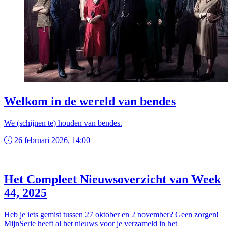
Welkom in de wereld van bendes
We (schijnen te) houden van bendes.
26 februari 2026, 14:00
Het Compleet Nieuwsoverzicht van Week
44, 2025
Heb je iets gemist tussen 27 oktober en 2 november? Geen zorgen!
MijnSerie heeft al het nieuws voor je verzameld in het