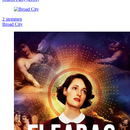
2
stemmen
Broad City