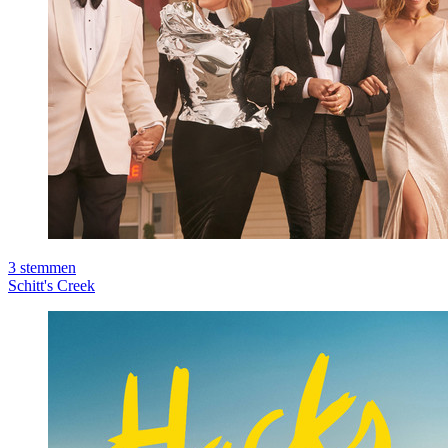
3
stemmen
Schitt's Creek