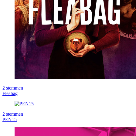
2
stemmen
Fleabag
2
stemmen
PEN15