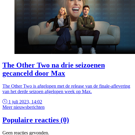
The Other Two na drie seizoenen
gecanceld door Max
The Other Two is afgelopen met de release van de finale-aflevering
van het derde seizoen afgelopen week op Max.
1 juli 2023, 14:02
Meer nieuwsberichten
Populaire reacties (0)
Geen reacties gevonden.