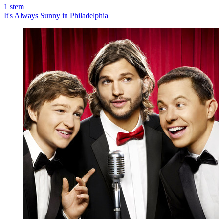
1
stem
It's Always Sunny in Philadelphia