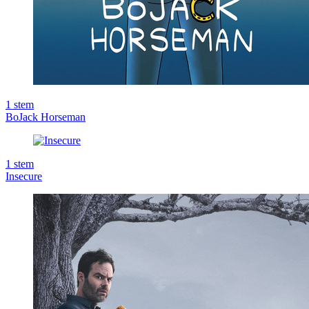
1
stem
BoJack Horseman
1
stem
Insecure