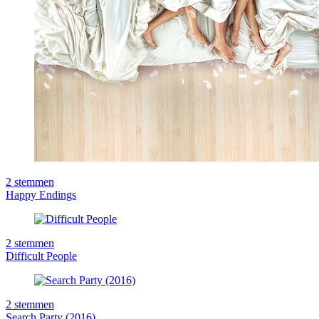
2
stemmen
Happy Endings
2
stemmen
Difficult People
2
stemmen
Search Party (2016)