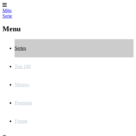
Mijn
Serie
Menu
Series
Top 100
Nieuws
Premium
Forum