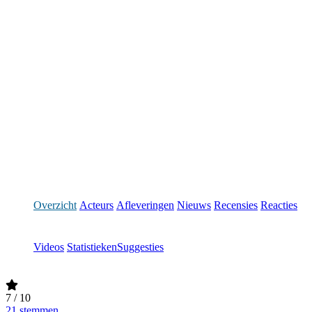
Overzicht
Acteurs
Afleveringen
Nieuws
Recensies
Reacties
Videos
Statistieken
Suggesties
7
/ 10
21 stemmen