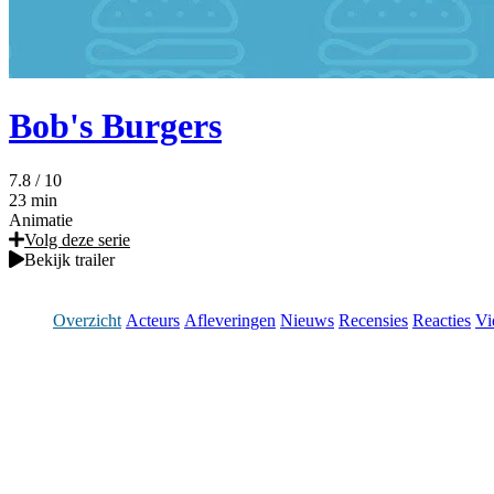
Bob's Burgers
7.8
/ 10
23 min
Animatie
Volg deze serie
Bekijk trailer
Overzicht
Acteurs
Afleveringen
Nieuws
Recensies
Reacties
Vi