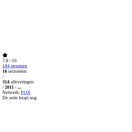
7.8
/ 10
184 stemmen
16
seizoenen
/
314
afleveringen
/
2011 - ...
Netwerk:
FOX
De serie loopt nog