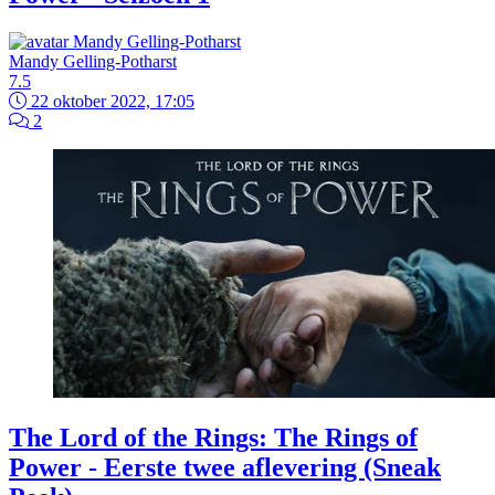
Mandy Gelling-Potharst
7.5
22 oktober 2022, 17:05
2
The Lord of the Rings: The Rings of
Power - Eerste twee aflevering (Sneak