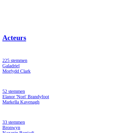
Acteurs
225 stemmen
Galadriel
Morfydd Clark
52 stemmen
Elanor 'Nori' Brandyfoot
Markella Kavenagh
33 stemmen
Bronwyn
Nazanin Boniadi