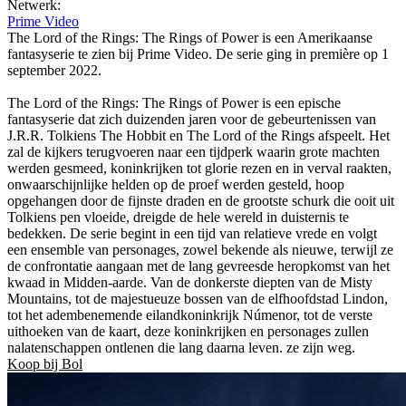
Netwerk:
Prime Video
The Lord of the Rings: The Rings of Power is een Amerikaanse
fantasyserie te zien bij Prime Video. De serie ging in première op 1
september 2022.
The Lord of the Rings: The Rings of Power is een epische
fantasyserie dat zich duizenden jaren voor de gebeurtenissen van
J.R.R. Tolkiens The Hobbit en The Lord of the Rings afspeelt. Het
zal de kijkers terugvoeren naar een tijdperk waarin grote machten
werden gesmeed, koninkrijken tot glorie rezen en in verval raakten,
onwaarschijnlijke helden op de proef werden gesteld, hoop
opgehangen door de fijnste draden en de grootste schurk die ooit uit
Tolkiens pen vloeide, dreigde de hele wereld in duisternis te
bedekken. De serie begint in een tijd van relatieve vrede en volgt
een ensemble van personages, zowel bekende als nieuwe, terwijl ze
de confrontatie aangaan met de lang gevreesde heropkomst van het
kwaad in Midden-aarde. Van de donkerste diepten van de Misty
Mountains, tot de majestueuze bossen van de elfhoofdstad Lindon,
tot het adembenemende eilandkoninkrijk Númenor, tot de verste
uithoeken van de kaart, deze koninkrijken en personages zullen
nalatenschappen ontlenen die lang daarna leven. ze zijn weg.
Koop bij Bol