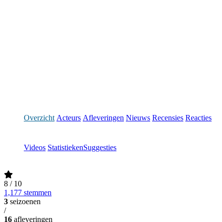
Overzicht
Acteurs
Afleveringen
Nieuws
Recensies
Reacties
Videos
Statistieken
Suggesties
8
/ 10
1,177 stemmen
3
seizoenen
/
16
afleveringen