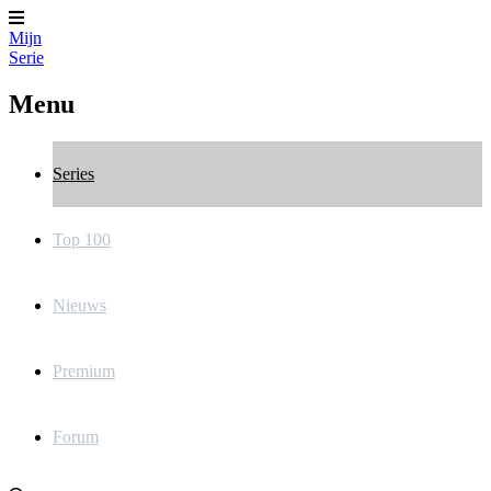
Mijn
Serie
Menu
Series
Top 100
Nieuws
Premium
Forum