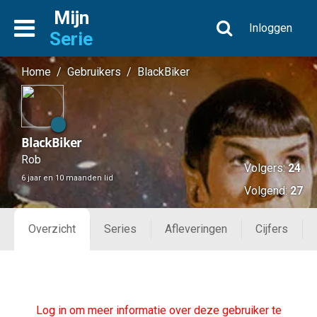
Mijn
Inloggen
Serie
Home
/
Gebruikers
/
BlackBiker
BlackBiker
Rob
Volgers:
24
6 jaar en 10 maanden lid
Volgend:
27
Overzicht
Series
Afleveringen
Cijfers
Log in om meer informatie over deze gebruiker te