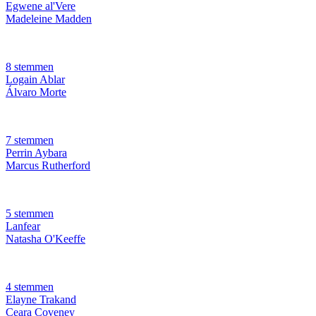
Egwene al'Vere
Madeleine Madden
8 stemmen
Logain Ablar
Álvaro Morte
7 stemmen
Perrin Aybara
Marcus Rutherford
5 stemmen
Lanfear
Natasha O'Keeffe
4 stemmen
Elayne Trakand
Ceara Coveney