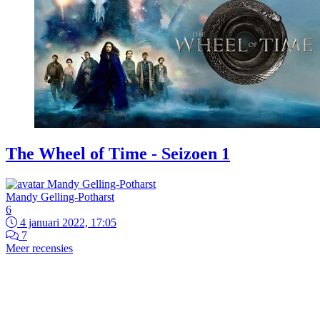
The Wheel of Time - Seizoen 1
Mandy Gelling-Potharst
6
4 januari 2022, 17:05
7
Meer recensies