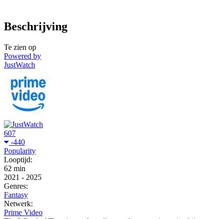
Beschrijving
Te zien op
Powered by
JustWatch
607
-440
Popularity
Looptijd:
62 min
2021
-
2025
Genres:
Fantasy
Netwerk:
Prime Video