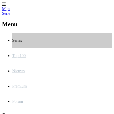
Mijn
Serie
Menu
Series
Top 100
Nieuws
Premium
Forum