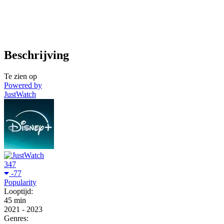
Beschrijving
Te zien op
Powered by
JustWatch
347
-77
Popularity
Looptijd:
45 min
2021
-
2023
Genres: