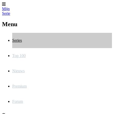
Mijn
Serie
Menu
Series
Top 100
Nieuws
Premium
Forum