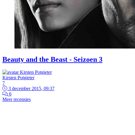
Beauty and the Beast - Seizoen 3
Kirsten Potgieter
7
3 december 2015, 09:37
6
Meer recensies