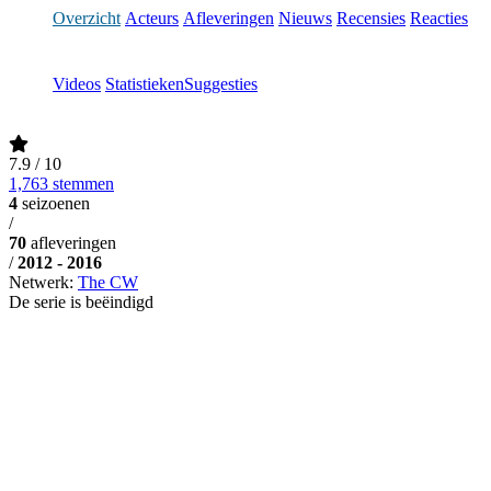
Overzicht
Acteurs
Afleveringen
Nieuws
Recensies
Reacties
Videos
Statistieken
Suggesties
7.9
/ 10
1,763 stemmen
4
seizoenen
/
70
afleveringen
/
2012 - 2016
Netwerk:
The CW
De serie is beëindigd