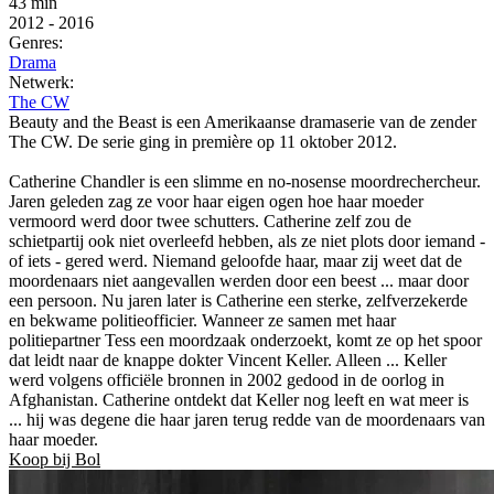
43 min
2012
-
2016
Genres:
Drama
Netwerk:
The CW
Beauty and the Beast is een Amerikaanse dramaserie van de zender
The CW. De serie ging in première op 11 oktober 2012.
Catherine Chandler is een slimme en no-nosense moordrechercheur.
Jaren geleden zag ze voor haar eigen ogen hoe haar moeder
vermoord werd door twee schutters. Catherine zelf zou de
schietpartij ook niet overleefd hebben, als ze niet plots door iemand -
of iets - gered werd. Niemand geloofde haar, maar zij weet dat de
moordenaars niet aangevallen werden door een beest ... maar door
een persoon. Nu jaren later is Catherine een sterke, zelfverzekerde
en bekwame politieofficier. Wanneer ze samen met haar
politiepartner Tess een moordzaak onderzoekt, komt ze op het spoor
dat leidt naar de knappe dokter Vincent Keller. Alleen ... Keller
werd volgens officiële bronnen in 2002 gedood in de oorlog in
Afghanistan. Catherine ontdekt dat Keller nog leeft en wat meer is
... hij was degene die haar jaren terug redde van de moordenaars van
haar moeder.
Koop bij Bol