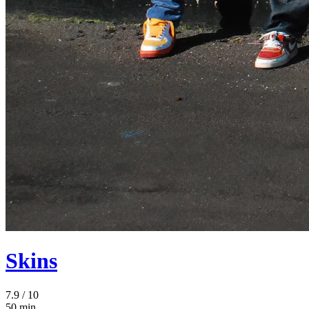
Skins
7.9
/ 10
50 min