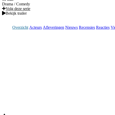
Drama
/
Comedy
Volg deze serie
Bekijk trailer
Overzicht
Acteurs
Afleveringen
Nieuws
Recensies
Reacties
Vi