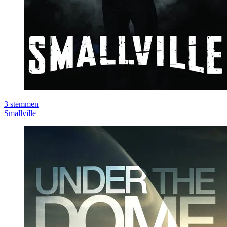
3
stemmen
Smallville