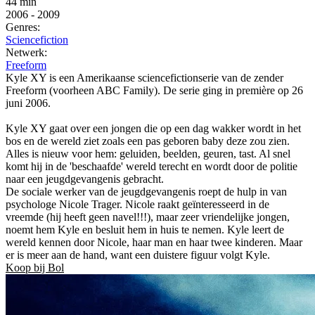
44 min
2006
-
2009
Genres:
Sciencefiction
Netwerk:
Freeform
Kyle XY is een Amerikaanse sciencefictionserie van de zender
Freeform (voorheen ABC Family). De serie ging in première op 26
juni 2006.
Kyle XY gaat over een jongen die op een dag wakker wordt in het
bos en de wereld ziet zoals een pas geboren baby deze zou zien.
Alles is nieuw voor hem: geluiden, beelden, geuren, tast. Al snel
komt hij in de 'beschaafde' wereld terecht en wordt door de politie
naar een jeugdgevangenis gebracht.
De sociale werker van de jeugdgevangenis roept de hulp in van
psychologe Nicole Trager. Nicole raakt geïnteresseerd in de
vreemde (hij heeft geen navel!!!), maar zeer vriendelijke jongen,
noemt hem Kyle en besluit hem in huis te nemen. Kyle leert de
wereld kennen door Nicole, haar man en haar twee kinderen. Maar
er is meer aan de hand, want een duistere figuur volgt Kyle.
Koop bij Bol