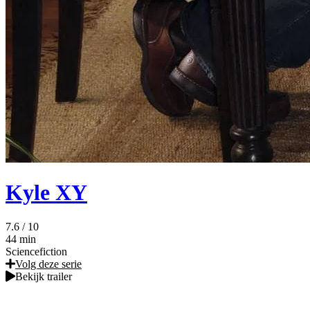
Kyle XY
7.6
/ 10
44 min
Sciencefiction
Volg deze serie
Bekijk trailer