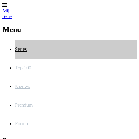
Mijn
Serie
Menu
Series
Top 100
Nieuws
Premium
Forum