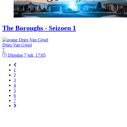
The Boroughs - Seizoen 1
Dries Van Gijsel
7
Dinsdag 7 juli, 17:05
1
2
3
4
5
6
7