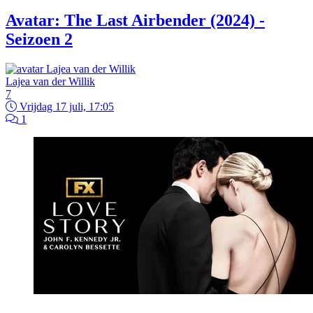
Avatar: The Last Airbender (2024) -
Seizoen 2
Lajea van der Willik
7
Vrijdag 17 juli, 17:05
1