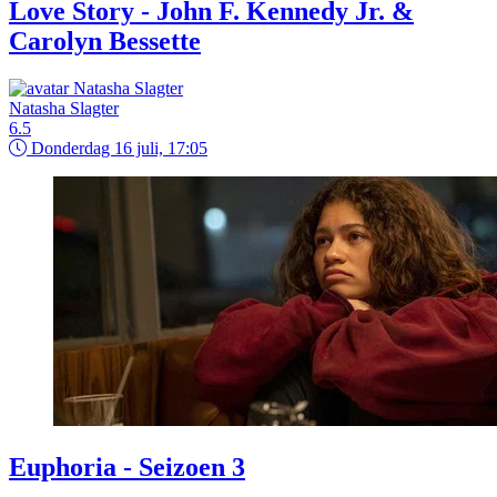
Love Story - John F. Kennedy Jr. &
Carolyn Bessette
Natasha Slagter
6.5
Donderdag 16 juli, 17:05
Euphoria - Seizoen 3