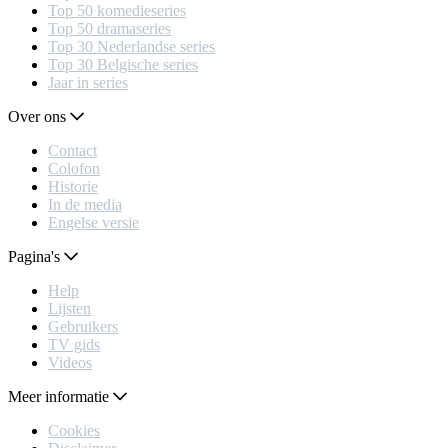
Top 50 komedieseries
Top 50 dramaseries
Top 30 Nederlandse series
Top 30 Belgische series
Jaar in series
Over ons
Contact
Colofon
Historie
In de media
Engelse versie
Pagina's
Help
Lijsten
Gebruikers
TV gids
Videos
Meer informatie
Cookies