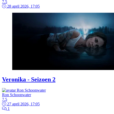
7.5
28 april 2026, 17:05
Veronika - Seizoen 2
Ron Schoonwater
7.5
27 april 2026, 17:05
1