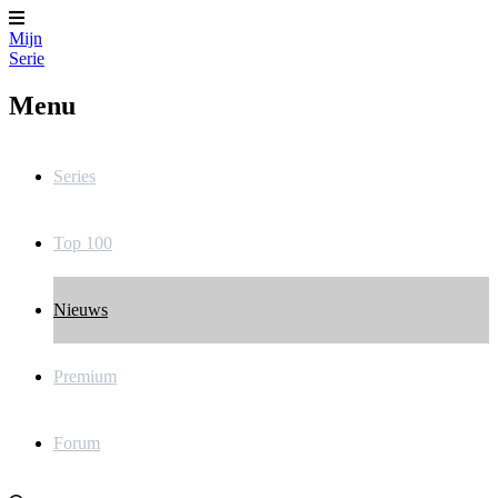
Mijn
Serie
Menu
Series
Top 100
Nieuws
Premium
Forum