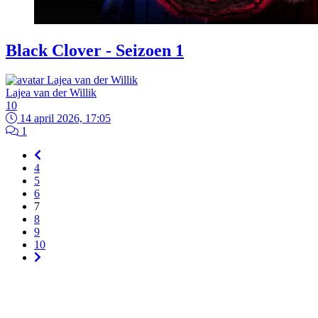
Black Clover - Seizoen 1
Lajea van der Willik
10
14 april 2026, 17:05
1
4
5
6
7
8
9
10