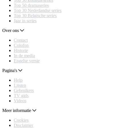
Top 50 komedieseries
Top 50 dramaseries
Top 30 Nederlandse series
Top 30 Belgische series
Jaar in series
Over ons
Contact
Colofon
Historie
In de media
Engelse versie
Pagina's
Help
Lijsten
Gebruikers
TV gids
Videos
Meer informatie
Cookies
Disclaimer