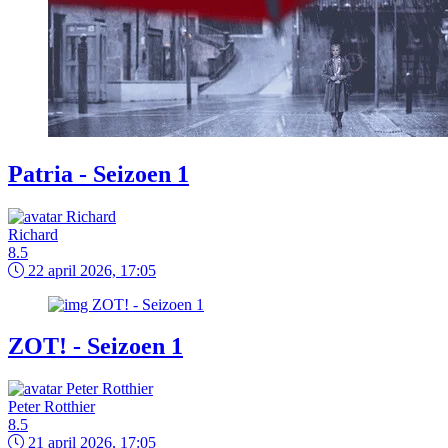
Patria - Seizoen 1
Richard
8.5
22 april 2026, 17:05
ZOT! - Seizoen 1
Peter Rotthier
8.5
21 april 2026, 17:05