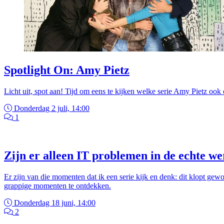
Spotlight On: Amy Pietz
Licht uit, spot aan! Tijd om eens te kijken welke serie Amy Pietz ook 
Donderdag 2 juli, 14:00
1
Zijn er alleen IT problemen in de echte we
Er zijn van die momenten dat ik een serie kijk en denk: dit klopt gewoo
grappige momenten te ontdekken.
Donderdag 18 juni, 14:00
2