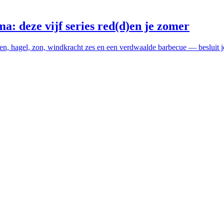
: deze vijf series red(d)en je zomer
n, hagel, zon, windkracht zes en een verdwaalde barbecue — besluit j