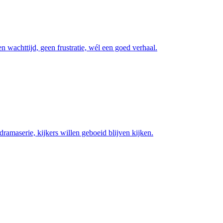
n wachttijd, geen frustratie, wél een goed verhaal.
dramaserie, kijkers willen geboeid blijven kijken.