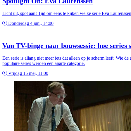
Spotlight On: Eva Laurenssen
Licht uit, spot aan! Tijd om eens te kijken welke serie Eva Laurenssen
Donderdag 4 juni, 14:00
Van TV-binge naar bouwsessie: hoe serie
Een serie is allang niet meer iets dat alleen op je scherm leeft. Wie
populaire series werden een aparte categorie.
Vrijdag 15 mei, 11:00