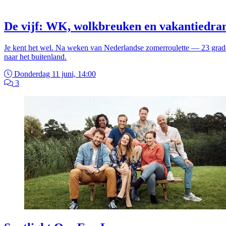
De vijf: WK, wolkbreuken en vakantiedrama
Je kent het wel. Na weken van Nederlandse zomerroulette — 23 grade
naar het buitenland.
Donderdag 11 juni, 14:00
3