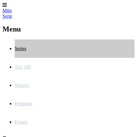
Mijn
Serie
Menu
Series
Top 100
Nieuws
Premium
Forum