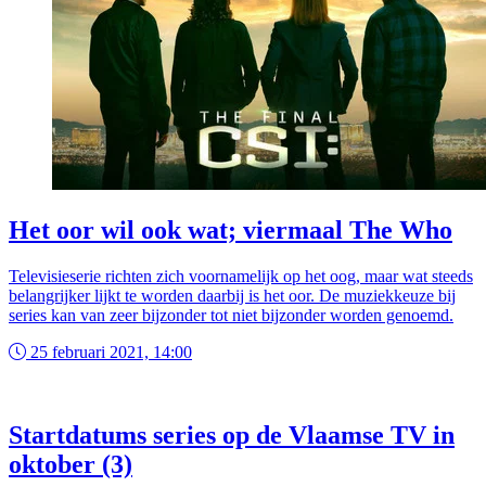
Het oor wil ook wat; viermaal The Who
Televisieserie richten zich voornamelijk op het oog, maar wat steeds
belangrijker lijkt te worden daarbij is het oor. De muziekkeuze bij
series kan van zeer bijzonder tot niet bijzonder worden genoemd.
25 februari 2021, 14:00
Startdatums series op de Vlaamse TV in
oktober (3)