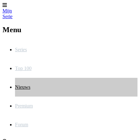
Mijn
Serie
Menu
Series
Top 100
Nieuws
Premium
Forum