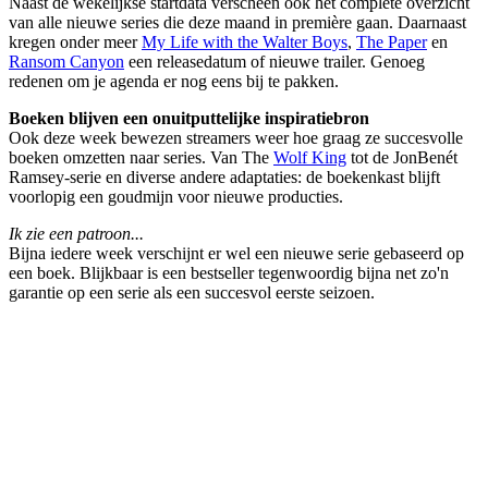
Naast de wekelijkse startdata verscheen ook het complete overzicht
van alle nieuwe series die deze maand in première gaan. Daarnaast
kregen onder meer
My Life with the Walter Boys
,
The Paper
en
Ransom Canyon
een releasedatum of nieuwe trailer. Genoeg
redenen om je agenda er nog eens bij te pakken.
Boeken blijven een onuitputtelijke inspiratiebron
Ook deze week bewezen streamers weer hoe graag ze succesvolle
boeken omzetten naar series. Van The
Wolf King
tot de JonBenét
Ramsey-serie en diverse andere adaptaties: de boekenkast blijft
voorlopig een goudmijn voor nieuwe producties.
Ik zie een patroon...
Bijna iedere week verschijnt er wel een nieuwe serie gebaseerd op
een boek. Blijkbaar is een bestseller tegenwoordig bijna net zo'n
garantie op een serie als een succesvol eerste seizoen.