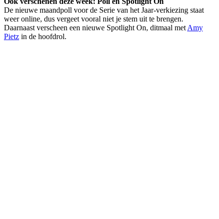
Ook verschenen deze week: Poll en Spotlight On
De nieuwe maandpoll voor de Serie van het Jaar-verkiezing staat
weer online, dus vergeet vooral niet je stem uit te brengen.
Daarnaast verscheen een nieuwe Spotlight On, ditmaal met
Amy
Pietz
in de hoofdrol.