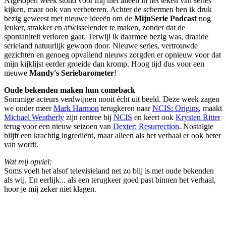
Afgelopen week stond voor mij niet alleen in het teken van series
kijken, maar ook van verbeteren. Achter de schermen ben ik druk
bezig geweest met nieuwe ideeën om de
MijnSerie Podcast
nog
leuker, strakker en afwisselender te maken, zonder dat de
spontaniteit verloren gaat. Terwijl ik daarmee bezig was, draaide
serieland natuurlijk gewoon door. Nieuwe series, vertrouwde
gezichten en genoeg opvallend nieuws zorgden er opnieuw voor dat
mijn kijklijst eerder groeide dan kromp. Hoog tijd dus voor een
nieuwe
Mandy's Seriebarometer
!
Oude bekenden maken hun comeback
Sommige acteurs verdwijnen nooit écht uit beeld. Deze week zagen
we onder meer
Mark Harmon
terugkeren naar
NCIS: Origins
, maakt
Michael Weatherly
zijn rentree bij
NCIS
en keert ook
Krysten Ritter
terug voor een nieuw seizoen van
Dexter: Resurrection
. Nostalgie
blijft een krachtig ingrediënt, maar alleen als het verhaal er ook beter
van wordt.
Wat mij opviel:
Soms voelt het alsof televisieland net zo blij is met oude bekenden
als wij. En eerlijk... als een terugkeer goed past binnen het verhaal,
hoor je mij zeker niet klagen.