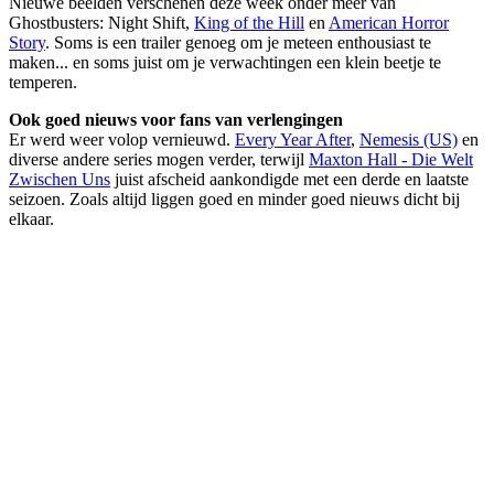
Nieuwe beelden verschenen deze week onder meer van
Ghostbusters: Night Shift,
King of the Hill
en
American Horror
Story
. Soms is een trailer genoeg om je meteen enthousiast te
maken... en soms juist om je verwachtingen een klein beetje te
temperen.
Ook goed nieuws voor fans van verlengingen
Er werd weer volop vernieuwd.
Every Year After
,
Nemesis (US)
en
diverse andere series mogen verder, terwijl
Maxton Hall - Die Welt
Zwischen Uns
juist afscheid aankondigde met een derde en laatste
seizoen. Zoals altijd liggen goed en minder goed nieuws dicht bij
elkaar.