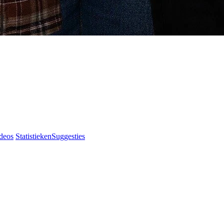
deos
Statistieken
Suggesties