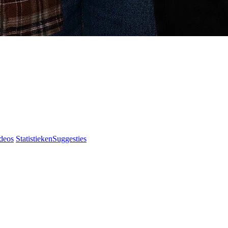
deos
Statistieken
Suggesties