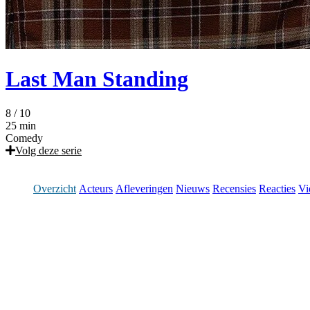
Last Man Standing
8
/ 10
25 min
Comedy
Volg deze serie
Overzicht
Acteurs
Afleveringen
Nieuws
Recensies
Reacties
Vi