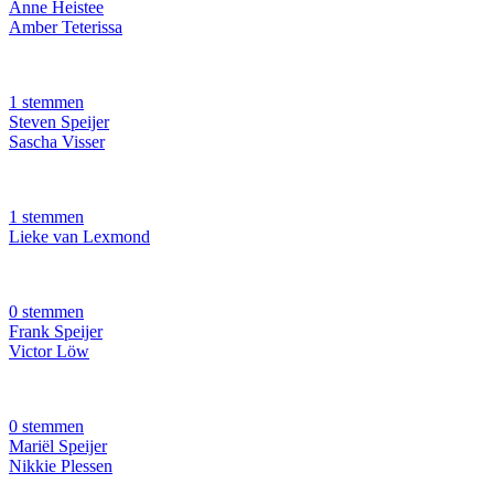
Anne Heistee
Amber Teterissa
1 stemmen
Steven Speijer
Sascha Visser
1 stemmen
Lieke van Lexmond
0 stemmen
Frank Speijer
Victor Löw
0 stemmen
Mariël Speijer
Nikkie Plessen