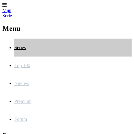
Mijn
Serie
Menu
Series
Top 100
Nieuws
Premium
Forum