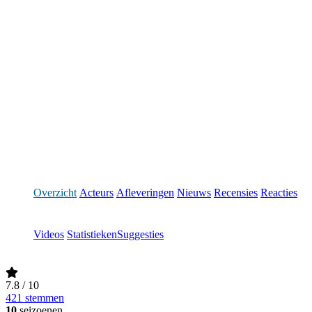
Overzicht
Acteurs
Afleveringen
Nieuws
Recensies
Reacties
Videos
Statistieken
Suggesties
7.8
/ 10
421 stemmen
10
seizoenen