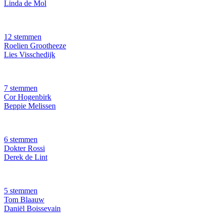
Linda de Mol
12 stemmen
Roelien Grootheeze
Lies Visschedijk
7 stemmen
Cor Hogenbirk
Beppie Melissen
6 stemmen
Dokter Rossi
Derek de Lint
5 stemmen
Tom Blaauw
Daniël Boissevain