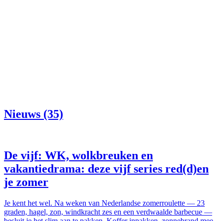
Nieuws (35)
De vijf: WK, wolkbreuken en
vakantiedrama: deze vijf series red(d)en
je zomer
Je kent het wel. Na weken van Nederlandse zomerroulette — 23
graden, hagel, zon, windkracht zes en een verdwaalde barbecue —
besluit je het slim aan te pakken. Koffer inpakken, zonnebrand mee