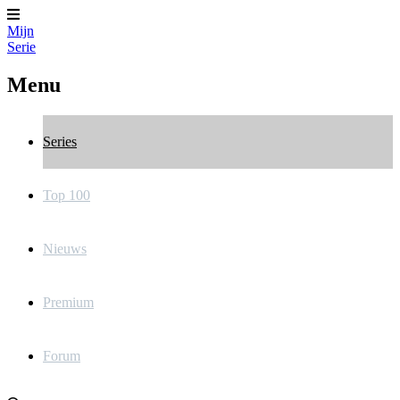
Mijn
Serie
Menu
Series
Top 100
Nieuws
Premium
Forum