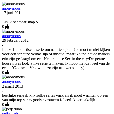
anonymous
17 juni 2011
-
Als ik het maar snap :-)
0
anonymous
29 februari 2012
-
Leuke humoristische serie om naar te kijken ! Je moet m niet kijken
voor een serieuze verhaallijn of inhoud, maar ik vind dat de makers
erin zijn geslaagd om een Nederlandse Sex in the city/Desperate
housewives look-a-like serie te maken. Ik hoop niet dat veel van de
echte "Gooische Vrouwen" zo zijn trouwens...... ;-)
0
anonymous
2 maart 2013
-
heerlijke serie ik kijk zulke series vaak als ik moet wachten op een
van mijn top series gooise vrouwen is heerlijk vermakelijk.
0
petjedunb