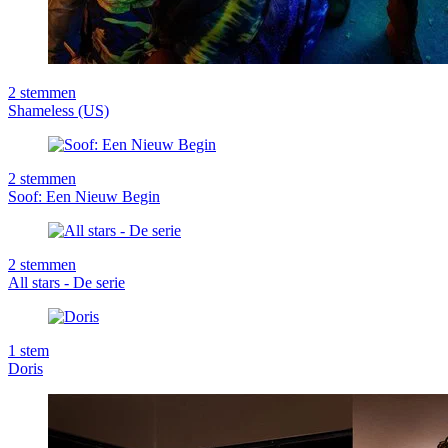
2
stemmen
Shameless (US)
2
stemmen
Soof: Een Nieuw Begin
2
stemmen
All stars - De serie
1
stem
Doris