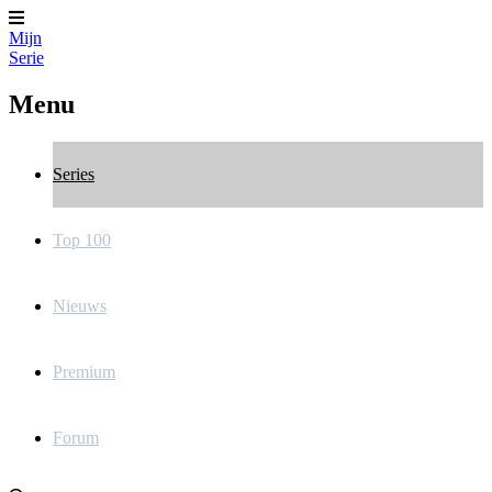
Mijn
Serie
Menu
Series
Top 100
Nieuws
Premium
Forum