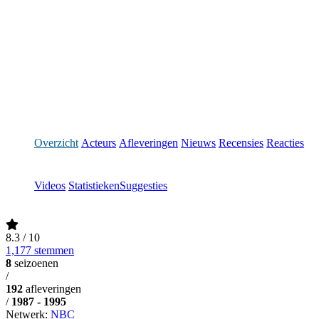
Overzicht
Acteurs
Afleveringen
Nieuws
Recensies
Reacties
Videos
Statistieken
Suggesties
8.3
/ 10
1,177 stemmen
8
seizoenen
/
192
afleveringen
/
1987 - 1995
Netwerk:
NBC