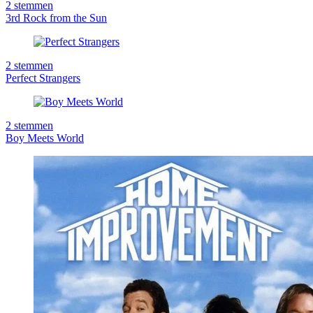
2
stemmen
3rd Rock from the Sun
2
stemmen
Perfect Strangers
2
stemmen
Boy Meets World