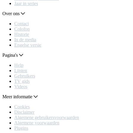
Jaar in series
Over ons
Contact
Colofon
Historie
In de media
Engelse versie
Pagina's
Help
Lijsten
Gebruikers
TV gids
Videos
Meer informatie
Cookies
Disclaimer
Algemene gebruikersvoorwaarden
Algemene voorwaarden
Plugins