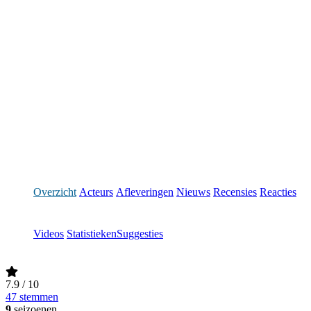
Overzicht
Acteurs
Afleveringen
Nieuws
Recensies
Reacties
Videos
Statistieken
Suggesties
7.9
/ 10
47 stemmen
9
seizoenen