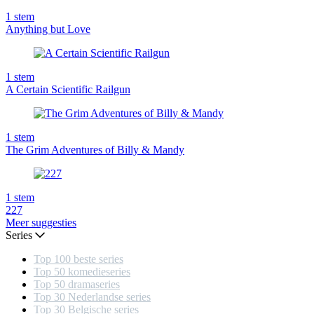
1
stem
Anything but Love
1
stem
A Certain Scientific Railgun
1
stem
The Grim Adventures of Billy & Mandy
1
stem
227
Meer suggesties
Series
Top 100 beste series
Top 50 komedieseries
Top 50 dramaseries
Top 30 Nederlandse series
Top 30 Belgische series