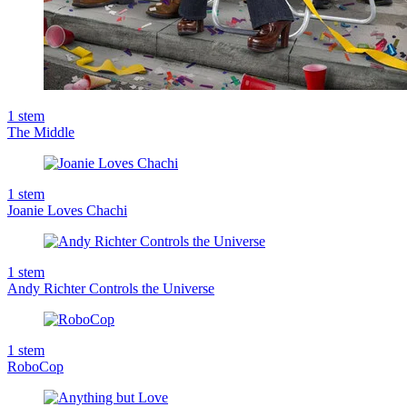
1
stem
The Middle
1
stem
Joanie Loves Chachi
1
stem
Andy Richter Controls the Universe
1
stem
RoboCop