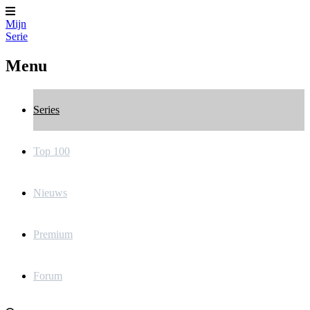
Mijn
Serie
Menu
Series
Top 100
Nieuws
Premium
Forum