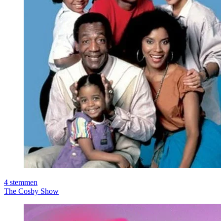
4
stemmen
The Cosby Show