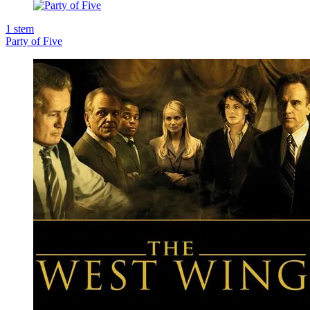
1
stem
Party of Five