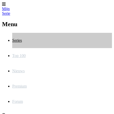
Mijn
Serie
Menu
Series
Top 100
Nieuws
Premium
Forum