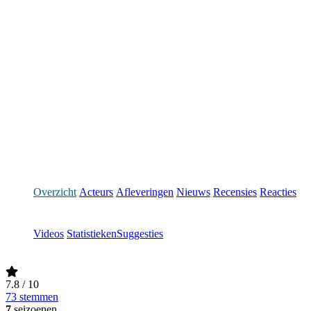
Overzicht
Acteurs
Afleveringen
Nieuws
Recensies
Reacties
Videos
Statistieken
Suggesties
7.8
/ 10
73 stemmen
7
seizoenen