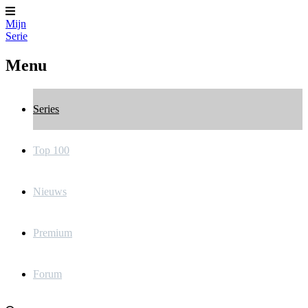
Mijn
Serie
Menu
Series
Top 100
Nieuws
Premium
Forum