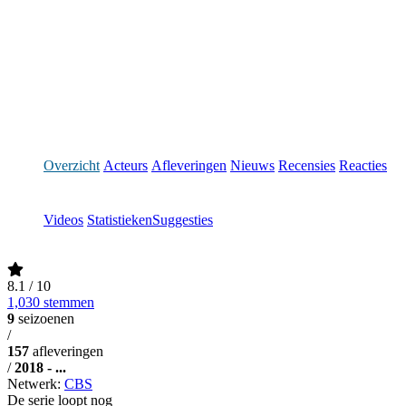
Overzicht
Acteurs
Afleveringen
Nieuws
Recensies
Reacties
Videos
Statistieken
Suggesties
8.1
/ 10
1,030 stemmen
9
seizoenen
/
157
afleveringen
/
2018 - ...
Netwerk:
CBS
De serie loopt nog