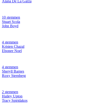
Alana De La Garza
10 stemmen
Stuart Scola
John Boyd
4 stemmen
Kristen Chazal
Ebonee Noel
4 stemmen
Sheryll Barnes
Roxy Sternberg
2 stemmen
Hailey Upton
Tracy Spiridakos