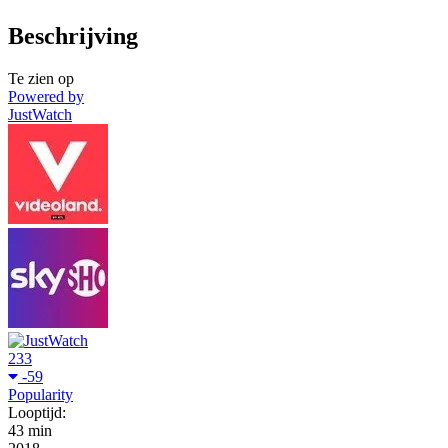
Beschrijving
Te zien op
Powered by
JustWatch
233
-59
Popularity
Looptijd:
43 min