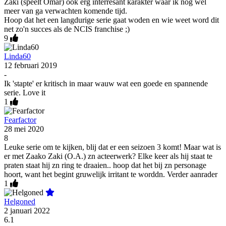
Zaki (speelt Omar) ook erg interresant karakter waar ik nog wel
meer van ga verwachten komende tijd.
Hoop dat het een langdurige serie gaat woden en wie weet word dit
net zo'n succes als de NCIS franchise ;)
9
Linda60
12 februari 2019
-
Ik 'stapte' er kritisch in maar wauw wat een goede en spannende
serie. Love it
1
Fearfactor
28 mei 2020
8
Leuke serie om te kijken, blij dat er een seizoen 3 komt! Maar wat is
er met Zaako Zaki (O.A.) zn acteerwerk? Elke keer als hij staat te
praten staat hij zn ring te draaien.. hoop dat het bij zn personage
hoort, want het begint gruwelijk irritant te worddn. Verder aanrader
1
Helgoned
2 januari 2022
6.1