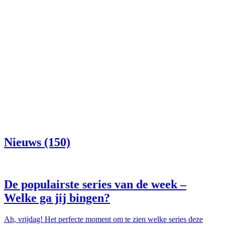
Nieuws (150)
De populairste series van de week –
Welke ga jij bingen?
Ah, vrijdag! Het perfecte moment om te zien welke series deze