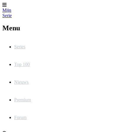
Mijn
Serie
Menu
Series
Top 100
Nieuws
Premium
Forum