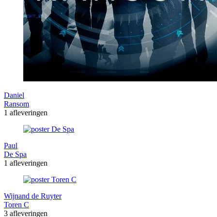
Daniel
Ransom
1 afleveringen
Paul
De Spa
1 afleveringen
Wijnand de Ruyter
Toren C
3 afleveringen