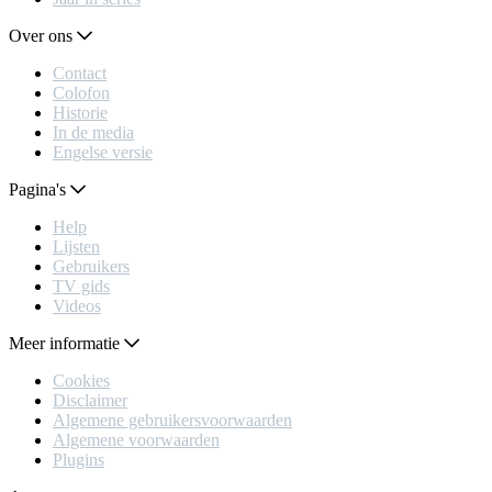
Over ons
Contact
Colofon
Historie
In de media
Engelse versie
Pagina's
Help
Lijsten
Gebruikers
TV gids
Videos
Meer informatie
Cookies
Disclaimer
Algemene gebruikersvoorwaarden
Algemene voorwaarden
Plugins