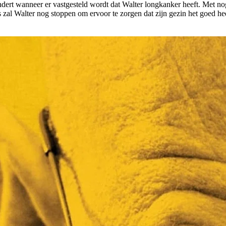
dert wanneer er vastgesteld wordt dat Walter longkanker heeft. Met nog 
 Walter nog stoppen om ervoor te zorgen dat zijn gezin het goed heeft 