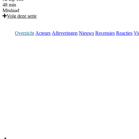
48 min
Misdaad
Volg deze serie
Overzicht
Acteurs
Afleveringen
Nieuws
Recensies
Reacties
Vi