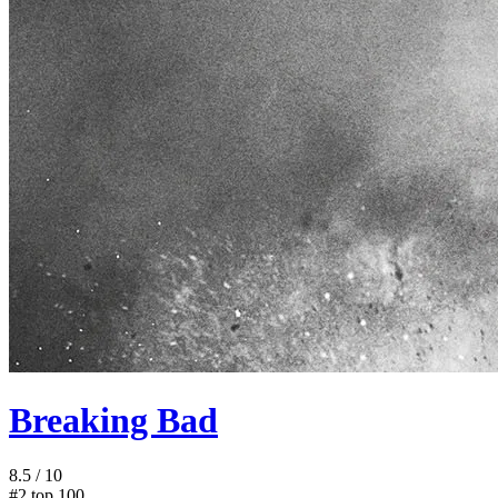
Breaking Bad
8.5
/ 10
#2
top 100