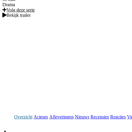
Drama
Volg deze serie
Bekijk trailer
Overzicht
Acteurs
Afleveringen
Nieuws
Recensies
Reacties
Vi