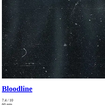
Bloodline
7.4
/ 10
60 min