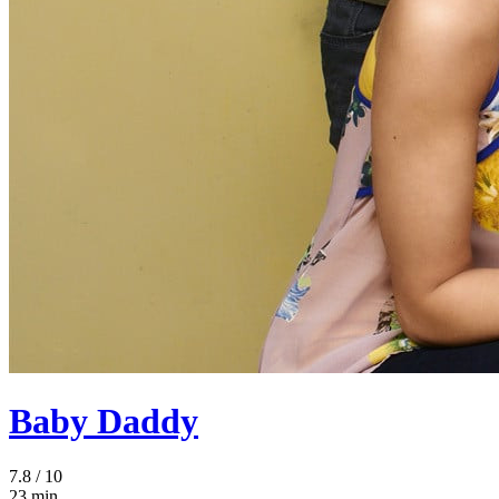
Baby Daddy
7.8
/ 10
23 min