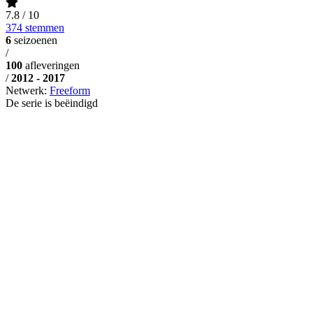
7.8
/ 10
374 stemmen
6
seizoenen
/
100
afleveringen
/
2012 - 2017
Netwerk:
Freeform
De serie is beëindigd