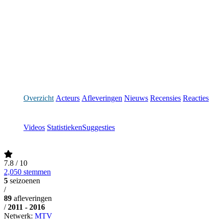
Overzicht
Acteurs
Afleveringen
Nieuws
Recensies
Reacties
Videos
Statistieken
Suggesties
7.8
/ 10
2,050 stemmen
5
seizoenen
/
89
afleveringen
/
2011 - 2016
Netwerk:
MTV