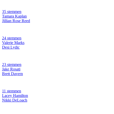
35 stemmen
Tamara Kaplan
Jillian Rose Reed
24 stemmen
Valerie Marks
Desi Lydic
23 stemmen
Jake Rosati
Brett Davern
11 stemmen
Lacey Hamilton
Nikki DeLoach