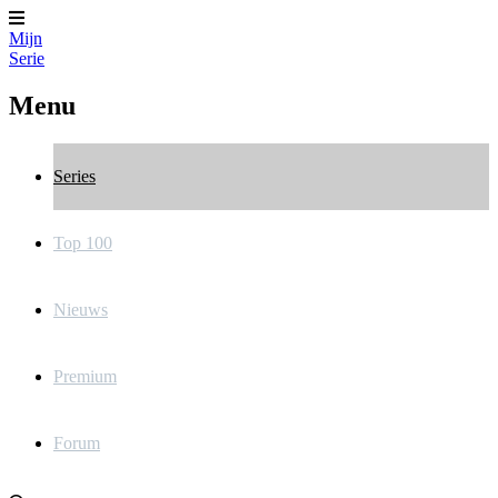
Mijn
Serie
Menu
Series
Top 100
Nieuws
Premium
Forum