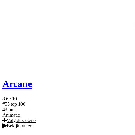
Arcane
8.6
/ 10
#55
top 100
43 min
Animatie
Volg deze serie
Bekijk trailer