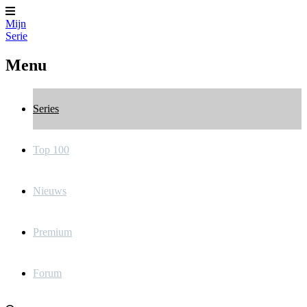
Mijn
Serie
Menu
Series
Top 100
Nieuws
Premium
Forum