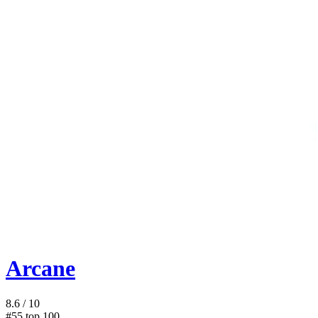
Arcane
8.6
/ 10
#55
top 100