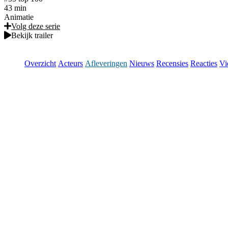
43 min
Animatie
Volg deze serie
Bekijk trailer
Overzicht
Acteurs
Afleveringen
Nieuws
Recensies
Reacties
Vi