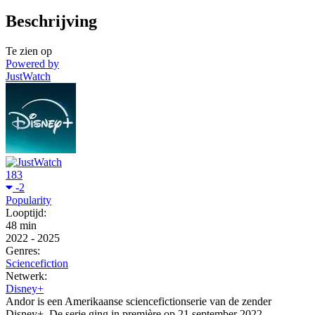
Beschrijving
Te zien op
Powered by
JustWatch
183
-2
Popularity
Looptijd:
48 min
2022
-
2025
Genres:
Sciencefiction
Netwerk:
Disney+
Andor is een Amerikaanse sciencefictionserie van de zender
Disney+. De serie ging in première op 21 september 2022.