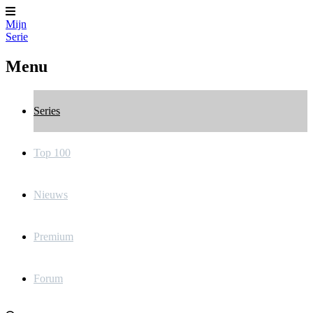
Mijn
Serie
Menu
Series
Top 100
Nieuws
Premium
Forum