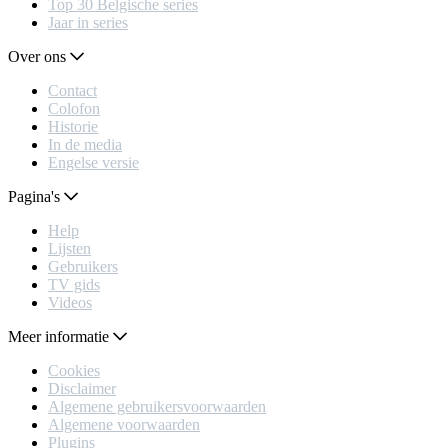
Top 30 Belgische series
Jaar in series
Over ons
Contact
Colofon
Historie
In de media
Engelse versie
Pagina's
Help
Lijsten
Gebruikers
TV gids
Videos
Meer informatie
Cookies
Disclaimer
Algemene gebruikersvoorwaarden
Algemene voorwaarden
Plugins