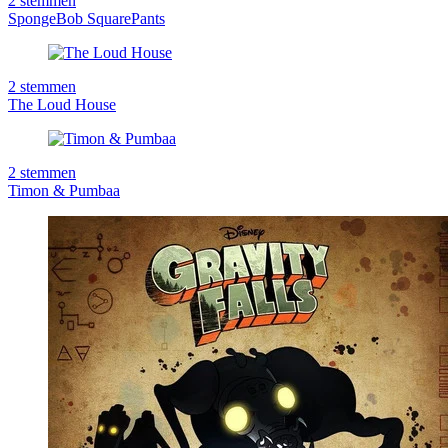
2
stemmen
SpongeBob SquarePants
2
stemmen
The Loud House
2
stemmen
Timon & Pumbaa