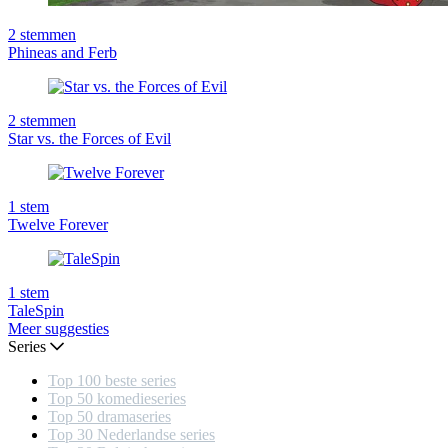
2
stemmen
Phineas and Ferb
2
stemmen
Star vs. the Forces of Evil
1
stem
Twelve Forever
1
stem
TaleSpin
Meer suggesties
Series
Top 100 beste series
Top 50 komedieseries
Top 50 dramaseries
Top 30 Nederlandse series