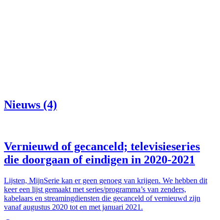
Nieuws (4)
Vernieuwd of gecanceld; televisieseries
die doorgaan of eindigen in 2020-2021
Lijsten, MijnSerie kan er geen genoeg van krijgen. We hebben dit
keer een lijst gemaakt met series/programma’s van zenders,
kabelaars en streamingdiensten die gecanceld of vernieuwd zijn
vanaf augustus 2020 tot en met januari 2021.