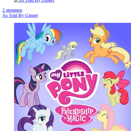
2
stemmen
As Told By Ginger