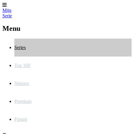
Mijn
Serie
Menu
Series
Top 100
Nieuws
Premium
Forum