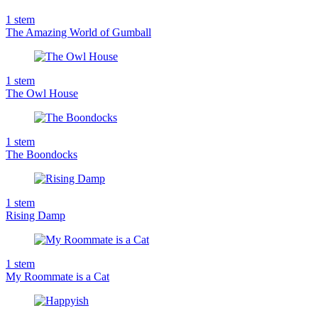
1
stem
The Amazing World of Gumball
1
stem
The Owl House
1
stem
The Boondocks
1
stem
Rising Damp
1
stem
My Roommate is a Cat