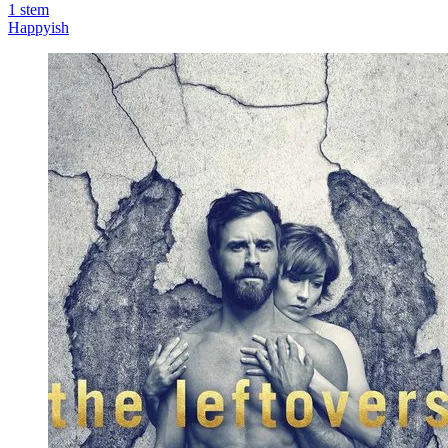
1
stem
Happyish