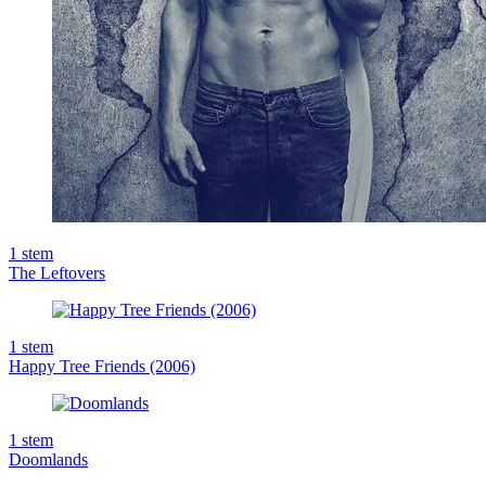
1
stem
The Leftovers
1
stem
Happy Tree Friends (2006)
1
stem
Doomlands