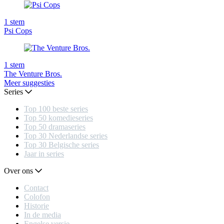
1
stem
Psi Cops
1
stem
The Venture Bros.
Meer suggesties
Series
Top 100 beste series
Top 50 komedieseries
Top 50 dramaseries
Top 30 Nederlandse series
Top 30 Belgische series
Jaar in series
Over ons
Contact
Colofon
Historie
In de media
Engelse versie