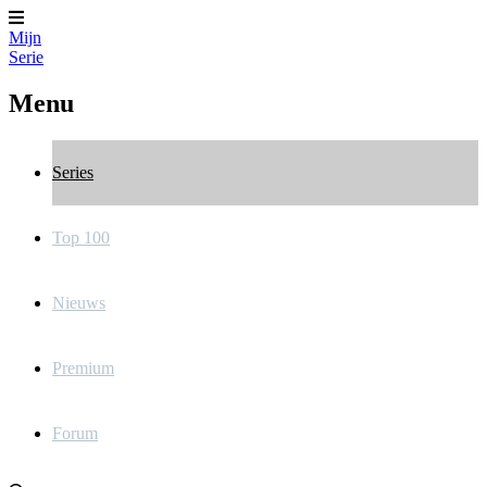
Mijn
Serie
Menu
Series
Top 100
Nieuws
Premium
Forum