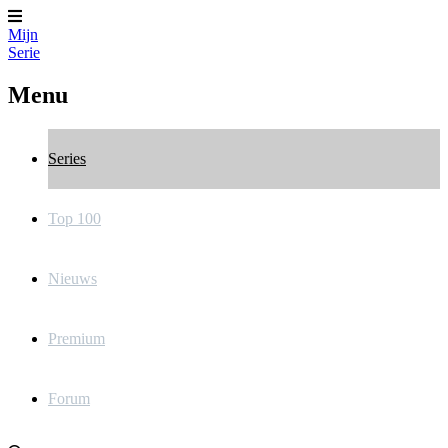
Mijn
Serie
Menu
Series
Top 100
Nieuws
Premium
Forum