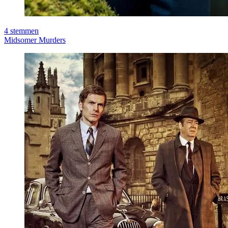
4
stemmen
Midsomer Murders