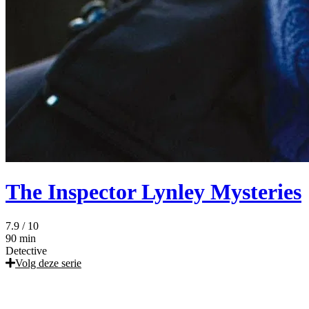
The Inspector Lynley Mysteries
7.9
/ 10
90 min
Detective
Volg deze serie