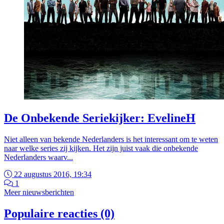
De Onbekende Seriekijker: EvelineH
Niet alleen van bekende Nederlanders is het interessant om te weten
naar welke series zij kijken. Het zijn juist vaak die onbekende
Nederlanders waarv...
22 augustus 2016, 19:34
1
Meer nieuwsberichten
Populaire reacties (0)