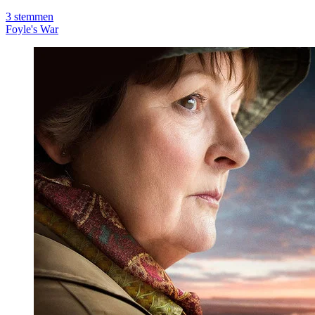
3
stemmen
Foyle's War