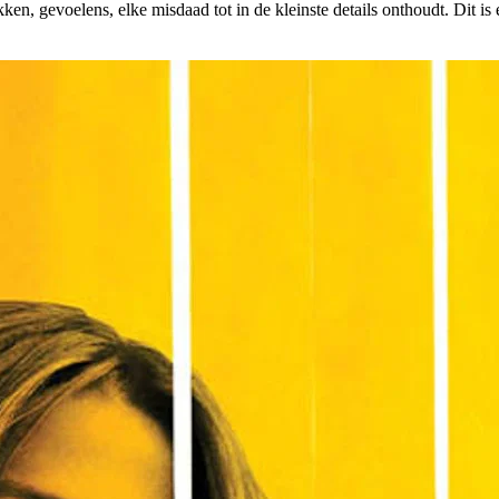
ken, gevoelens, elke misdaad tot in de kleinste details onthoudt. Dit is