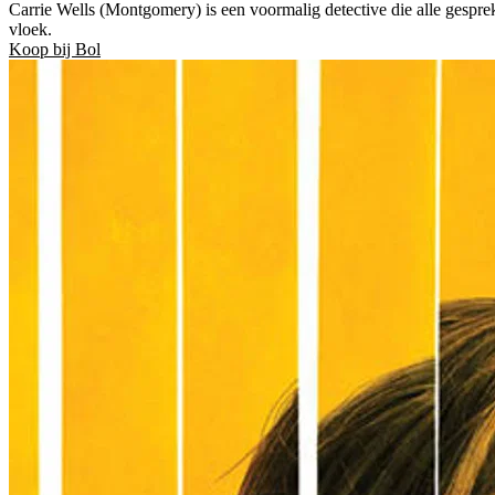
Carrie Wells (Montgomery) is een voormalig detective die alle gesprek
vloek.
Koop bij Bol