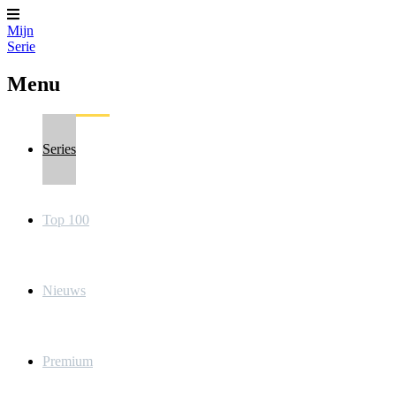
Mijn
Serie
Menu
Series
Top 100
Nieuws
Premium