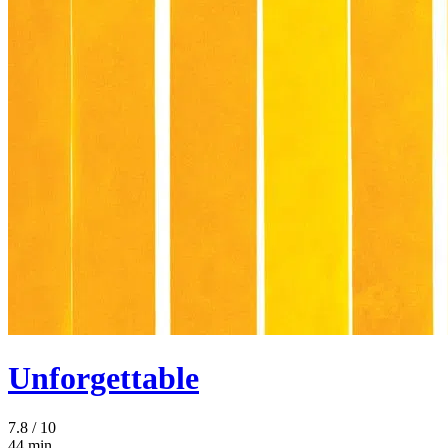
Unforgettable
7.8
/ 10
44 min