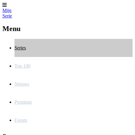
Mijn
Serie
Menu
Series
Top 100
Nieuws
Premium
Forum