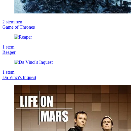
2
stemmen
Game of Thrones
1
stem
Reaper
1
stem
Da Vinci's Inquest