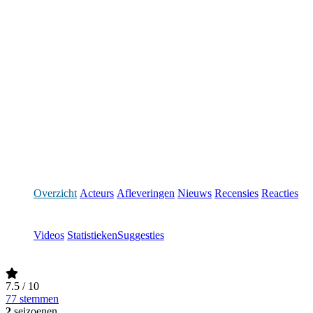
Overzicht
Acteurs
Afleveringen
Nieuws
Recensies
Reacties
Videos
Statistieken
Suggesties
7.5
/ 10
77 stemmen
2
seizoenen