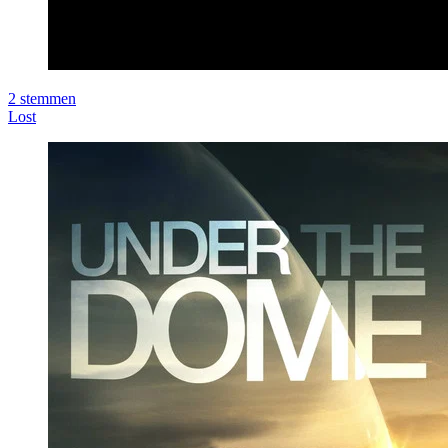
2
stemmen
Lost