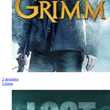
2
stemmen
Grimm