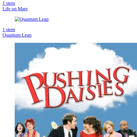
1
stem
Life on Mars
1
stem
Quantum Leap