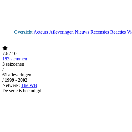
Overzicht
Acteurs
Afleveringen
Nieuws
Recensies
Reacties
Vi
7.6
/ 10
183 stemmen
3
seizoenen
/
61
afleveringen
/
1999 - 2002
Netwerk:
The WB
De serie is beëindigd