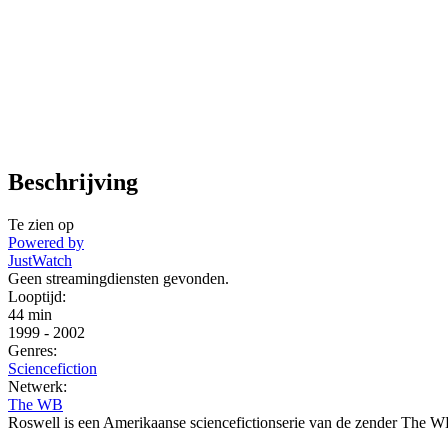
Beschrijving
Te zien op
Powered by
JustWatch
Geen streamingdiensten gevonden.
Looptijd:
44 min
1999
-
2002
Genres:
Sciencefiction
Netwerk:
The WB
Roswell is een Amerikaanse sciencefictionserie van de zender The WB