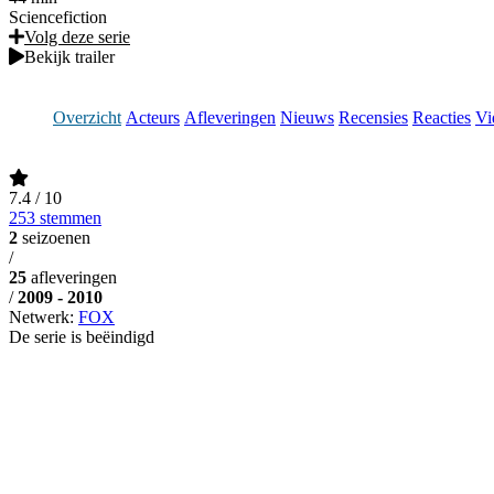
Sciencefiction
Volg deze serie
Bekijk trailer
Overzicht
Acteurs
Afleveringen
Nieuws
Recensies
Reacties
Vi
7.4
/ 10
253 stemmen
2
seizoenen
/
25
afleveringen
/
2009 - 2010
Netwerk:
FOX
De serie is beëindigd