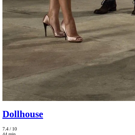
Dollhouse
7.4
/ 10
44 min