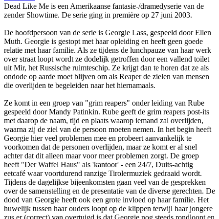
Dead Like Me is een Amerikaanse fantasie-/dramedyserie van de
zender Showtime. De serie ging in première op 27 juni 2003.
De hoofdpersoon van de serie is Georgie Lass, gespeeld door Ellen
Muth. Georgie is gestopt met haar opleiding en heeft geen goede
relatie met haar familie. Als ze tijdens de lunchpauze van haar werk
over straat loopt wordt ze dodelijk getroffen door een vallend toilet
uit Mir, het Russische ruimteschip. Ze krijgt dan te horen dat ze als
ondode op aarde moet blijven om als Reaper de zielen van mensen
die overlijden te begeleiden naar het hiernamaals.
Ze komt in een groep van "grim reapers" onder leiding van Rube
gespeeld door Mandy Patinkin. Rube geeft de grim reapers post-its
met daarop de naam, tijd en plaats waarop iemand zal overlijden,
waarna zij de ziel van de persoon moeten nemen. In het begin heeft
Georgie hier veel problemen mee en probeert aanvankelijk te
voorkomen dat de personen overlijden, maar ze komt er al snel
achter dat dit alleen maar voor meer problemen zorgt. De groep
heeft "Der Waffel Haus" als 'kantoor' - een 24/7, Duits-achtig
eetcafé waar voortdurend ranzige Tirolermuziek gedraaid wordt.
Tijdens de dagelijkse bijeenkomsten gaan veel van de gesprekken
over de samenstelling en de presentatie van de diverse gerechten. De
dood van Georgie heeft ook een grote invloed op haar familie. Het
huwelijk tussen haar ouders loopt op de klippen terwijl haar jongere
zus er (correct) van overtuigd is dat Georgie nog steeds rondloopt en