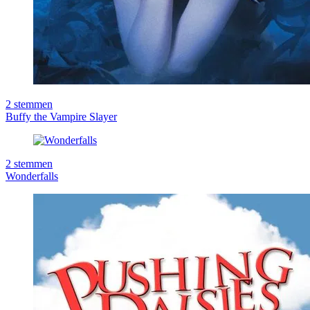
2
stemmen
Buffy the Vampire Slayer
2
stemmen
Wonderfalls