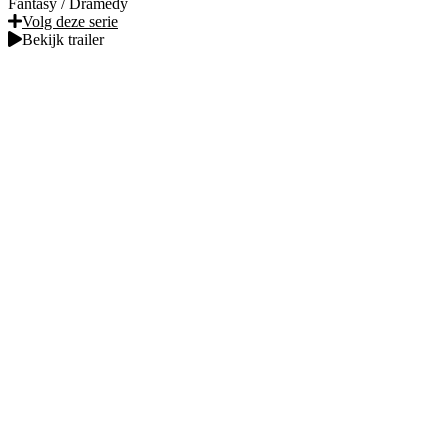
Fantasy
/
Dramedy
Volg deze serie
Bekijk trailer