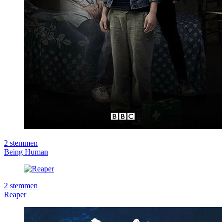
2
stemmen
Being Human
2
stemmen
Reaper