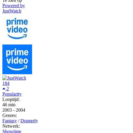
Te zien op
Powered by
JustWatch
184
2
Popularity
Looptijd:
46 min
2003
-
2004
Genres:
Fantasy
/
Dramedy
Netwerk:
Showtime