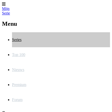
Mijn
Serie
Menu
Series
Top 100
Nieuws
Premium
Forum